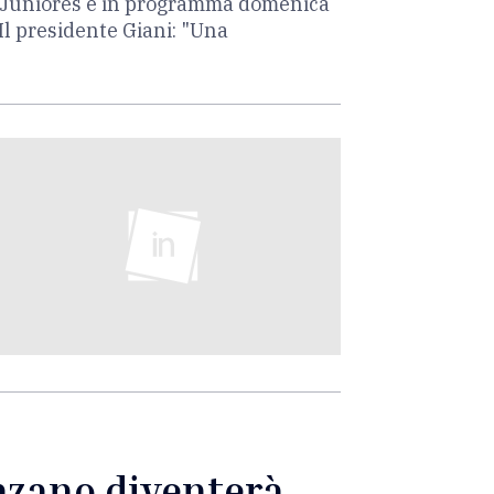
ia Juniores è in programma domenica
Il presidente Giani: "Una
enzano diventerà