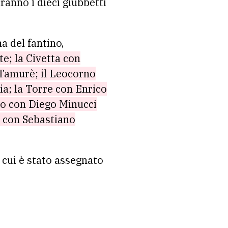
anno i dieci giubbetti
a del fantino,
e; la Civetta con
 Tamurè; il Leocorno
ia; la Torre con Enrico
ago con Diego Minucci
a con Sebastiano
a cui è stato assegnato