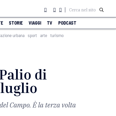
Cerca nel sito
TE
STORIE
VIAGGI
TV
PODCAST
razione urbana
sport
arte
turismo
Palio di
 luglio
 del Campo. È la terza volta