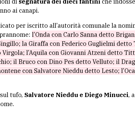
ioni di
segnatura dei dieci fantini
che indosser
nno ai canapi.
cato per iscritto all’autorità comunale la nomin
soprannome:
l’Onda con Carlo Sanna detto Brigant
ngillo; la Giraffa con Federico Guglielmi detto
Virgola; l’Aquila con Giovanni Atzeni detto Titt
chio; il Bruco con Dino Pes detto Velluto; il Dr
imontene con Salvatore Nieddu detto Lesto; l’Oc
 sul tufo,
Salvatore Nieddu e Diego Minucci
, 
nome.