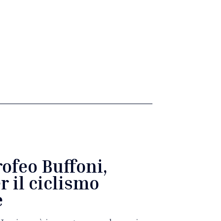
rofeo Buffoni,
r il ciclismo
e