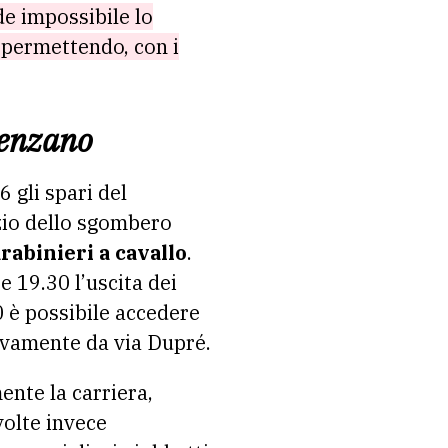
e impossibile lo
 permettendo, con i
venzano
6 gli spari del
izio dello sgombero
rabinieri a cavallo
.
e 19.30 l’uscita dei
30 è possibile accedere
sivamente da via Dupré.
ente la carriera,
volte invece