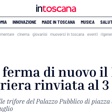
MIA
INNOVAZIONE
MADE IN TOSCANA
MUSICA
SALU
imentare
cinema
giovanisì
muoversi in toscana
eventi
rigene
ferma di nuovo il 
riera rinviata al 3
le trifore del Palazzo Pubblico di piazza
uglio