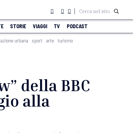
Cerca nel sito
TE
STORIE
VIAGGI
TV
PODCAST
razione urbana
sport
arte
turismo
w” della BBC
io alla