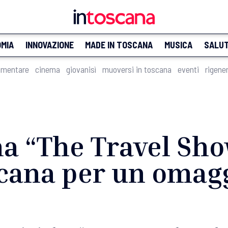
MIA
INNOVAZIONE
MADE IN TOSCANA
MUSICA
SALU
imentare
cinema
giovanisì
muoversi in toscana
eventi
rigene
a “The Travel Sho
scana per un omagg