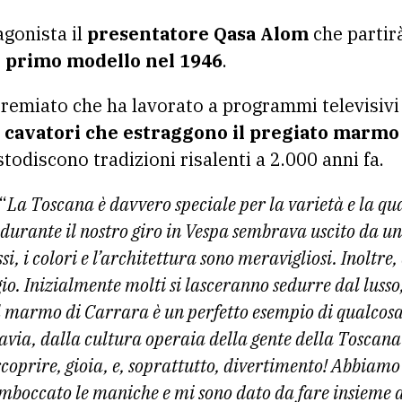
agonista il
presentatore Qasa Alom
che partir
il primo modello nel 1946
.
remiato che ha lavorato a programmi televisivi 
 cavatori che estraggono il pregiato marmo
todiscono tradizioni risalenti a 2.000 anni fa.
“
La Toscana è davvero speciale per la varietà e la qua
urante il nostro giro in Vespa sembrava uscito da una
essi, i colori e l’architettura sono meravigliosi. Inoltre
io. Inizialmente molti si lasceranno sedurre dal lusso
Il marmo di Carrara è un perfetto esempio di qualcos
tavia, dalla cultura operaia della gente della Toscan
scoprire, gioia, e, soprattutto, divertimento! Abbiamo
imboccato le maniche e mi sono dato da fare insieme a