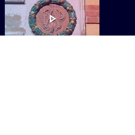
CULTURA
Cento anni della FAP, una mostra
racconta il trenino che cambiò la
Montagna Pistoiese