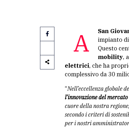
San Giova
A
impianto d
Questo cent
mobility
, 
elettrici
, che ha propr
complessivo da 30 milion
“
Nell’eccellenza globale 
l’innovazione del mercato 
cuore della nostra regione
secondo i criteri di soste
per i nostri amministratori