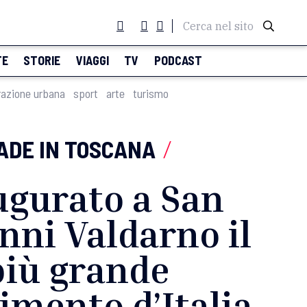
Cerca nel sito
TE
STORIE
VIAGGI
TV
PODCAST
razione urbana
sport
arte
turismo
ADE IN TOSCANA
/
ugurato a San
nni Valdarno il
più grande
limento d’Italia