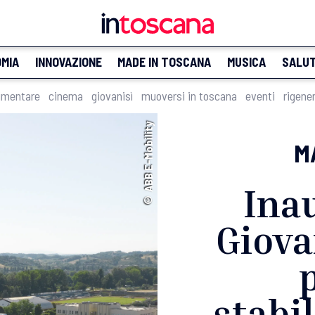
MIA
INNOVAZIONE
MADE IN TOSCANA
MUSICA
SALU
imentare
cinema
giovanisì
muoversi in toscana
eventi
rigene
© ABB E-Mobility
M
Ina
Giova
stabi