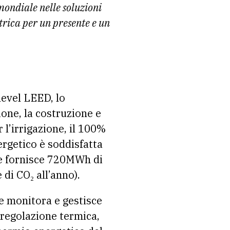
mondiale nelle soluzioni
ttrica per un presente e un
 level LEED, lo
one, la costruzione e
 l’irrigazione, il 100%
nergetico è soddisfatta
he fornisce 720MWh di
di CO₂ all’anno).
he monitora e gestisce
a regolazione termica,