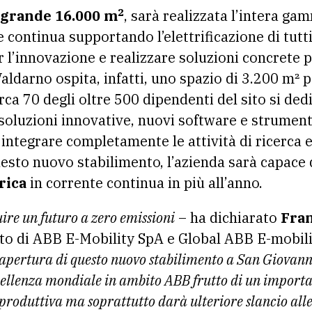
2
grande 16.000 m
, sarà realizzata l’intera ga
 continua supportando l’elettrificazione di tutti 
r l’innovazione e realizzare soluzioni concrete p
aldarno ospita, infatti, uno spazio di 3.200 m² 
rca 70 degli oltre 500 dipendenti del sito si de
soluzioni innovative, nuovi software e strumenti
 integrare completamente le attività di ricerca 
esto nuovo stabilimento, l’azienda sarà capace 
rica
in corrente continua in più all’anno.
ire un futuro a zero emissioni
– ha dichiarato
Fra
o di ABB E-Mobility SpA e Global ABB E-mobili
l’apertura di questo nuovo stabilimento a San Giovann
ccellenza mondiale in ambito ABB frutto di un import
roduttiva ma soprattutto darà ulteriore slancio alle 