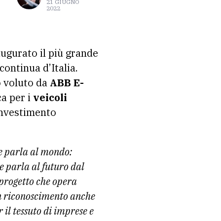
21 GIUGNO
2022
naugurato il più grande
continua d’Italia.
o voluto da
ABB E-
ca per i
veicoli
 investimento
e parla al mondo:
 parla al futuro dal
 progetto che opera
 un riconoscimento anche
 il tessuto di imprese e