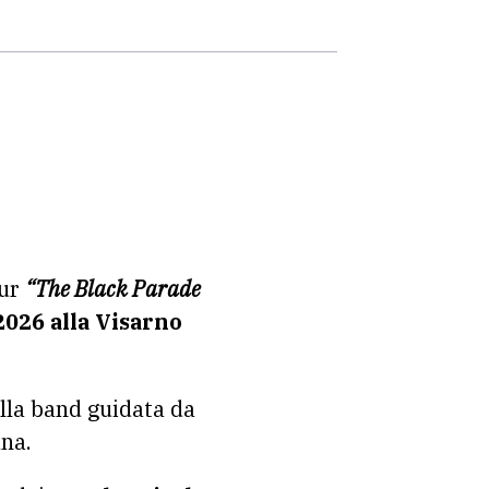
our
“The Black Parade
2026 alla Visarno
lla band guidata da
ana.