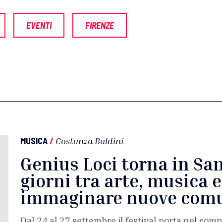
EVENTI
FIRENZE
MUSICA
/
Costanza Baldini
Genius Loci torna in San
giorni tra arte, musica 
immaginare nuove com
Dal 24 al 27 settembre il festival porta nel co