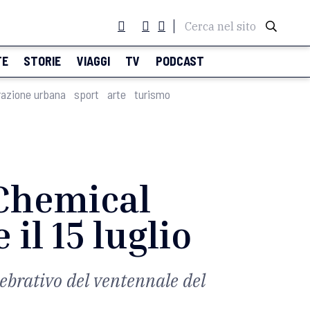
Cerca nel sito
TE
STORIE
VIAGGI
TV
PODCAST
razione urbana
sport
arte
turismo
 Chemical
il 15 luglio
ebrativo del ventennale del