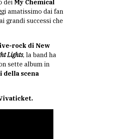
o dei
My Chemical
ggi amatissimo dai fan
 ai grandi successi che
tive-rock di New
ht Lights
, la band ha
con sette album in
i della scena
Vivaticket.