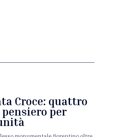
ta Croce: quattro
e pensiero per
unità
mplesso monumentale fiorentino oltre