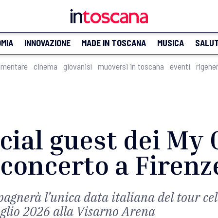
MIA
INNOVAZIONE
MADE IN TOSCANA
MUSICA
SALU
imentare
cinema
giovanisì
muoversi in toscana
eventi
rigene
cial guest dei My
oncerto a Firenze 
nerà l’unica data italiana del tour cel
uglio 2026 alla Visarno Arena