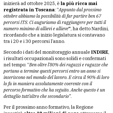
inizierà ad ottobre 2025, è
la più ricca mai
registrata in Toscana
: “
Appunto dal prossimo
ottobre abbiamo la possibilità di far partire ben 67
percorsi ITS. Ci auguriamo di raggiungere per tutti il
numero minimo di allievi e allieve
“
, ha detto Nardini,
ricordando che a inizio legislatura si contavano
tra i 20 e i 30 percorsi l’anno.
Secondo i dati del monitoraggio annuale
INDIRE
,
i risultati occupazionali sono solidi e confermati
nel tempo: “
Ben oltre l’80% dei ragazzi e ragazze che
portano a termine questi percorsi entro un anno si
inseriscono nel mondo del lavoro. E circa il 90% di loro
lo fa in maniera assolutamente coerente con il
percorso formativo che ha seguito. Anche questo è un
dettaglio tutt’altro che secondario”
.
Per il prossimo anno formativo, la Regione