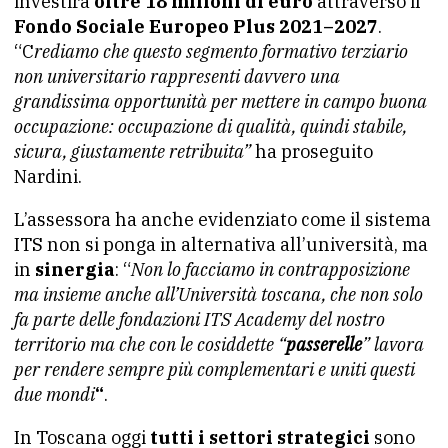
investirà
oltre 18 milioni di euro
attraverso il
Fondo Sociale Europeo Plus 2021–2027
.
“C
rediamo che questo segmento formativo terziario
non universitario rappresenti davvero una
grandissima opportunità per mettere in campo buona
occupazione: occupazione di qualità, quindi stabile,
sicura, giustamente retribuita”
ha proseguito
Nardini.
L’assessora ha anche evidenziato come il sistema
ITS non si ponga in alternativa all’università, ma
in
sinergia
: “
Non lo facciamo in contrapposizione
ma insieme anche all’Università toscana, che non solo
fa parte delle fondazioni ITS Academy del nostro
territorio ma che con le cosiddette “
passerelle
” lavora
per rendere sempre più complementari e uniti questi
due mondi
“
.
In Toscana oggi
tutti i settori strategici
sono