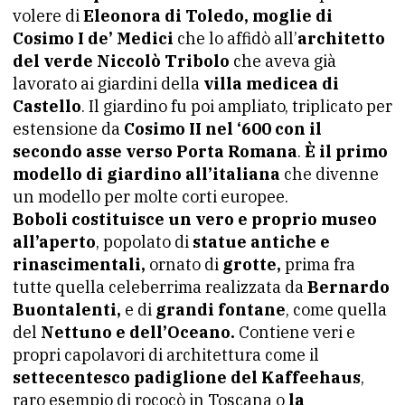
volere di
Eleonora di Toledo, moglie di
Cosimo I de’ Medici
che lo affidò all’
architetto
del verde Niccolò Tribolo
che aveva già
lavorato ai giardini della
villa medicea di
Castello
. Il giardino fu poi ampliato, triplicato per
estensione da
Cosimo II nel ‘600 con il
secondo asse verso Porta Romana
.
È il primo
modello di giardino all’italiana
che divenne
un modello per molte corti europee.
Boboli costituisce un vero e proprio museo
all’aperto
, popolato di
statue antiche e
rinascimentali,
ornato di
grotte,
prima fra
tutte quella celeberrima realizzata da
Bernardo
Buontalenti,
e di
grandi fontane
, come quella
del
Nettuno e dell’Oceano.
Contiene veri e
propri capolavori di architettura come il
settecentesco padiglione del Kaffeehaus
,
raro esempio di rococò in Toscana o
la