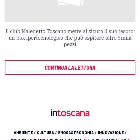
Il club Maledetto Toscano mette al sicuro il suo tesoro:
un box ipertecnologico che può ospitare oltre 5mila
pezzi
CONTINUA LA LETTURA
AMBIENTE
/
CULTURA
/
ENOGASTRONOMIA
/
INNOVAZIONE
/
MADE IN TOSCANA
/
MUSICA
/
SALUTE
/
STORIE
/
VIAGGI
/
TV
/