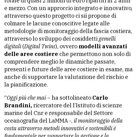
totale di quasi 2 milioni di euro ripartiti in 2 anni
e mezzo. Con un approccio integrato e innovativo,
attraverso questo progetto ci sii propone di
colmare le lacune conoscitive legate alle
metodologie di monitoraggio della fascia costiera,
attraverso lo sviluppo dei cosiddetti
gemelli
digitali
(
Digital Twins
), ovvero
modelli avanzati
delle aree costiere
che permettono non solo di
comprendere meglio le dinamiche passate,
presenti e future delle aree costiere in esame, ma
anche di supportare la valutazione del rischio e
la pianificazione.
“
Oggi più che mai
– ha sottolineato
Carlo
Brandini,
ricercatore del l’Istituto di scienze
marine del Cnr e responsabile del Settore
oceanografia del LaMMA -,
il monitoraggio della
costa attraverso metodi innovativi e sostenibili è
fondamentale per supportare la gestione e la