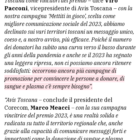
Toscana come vincitori del premio
– dice
Viro
Pacconi
, vicepresidente di Avis Toscana –
con la
nostra campagna ‘Mettiti in gioco’, scelta come
migliore comunicazione sociale del 2023, abbiamo
declinato sui vari territori toscani un messaggio unico,
coeso e, a nostro avviso, più efficace. Poiché il numero
dei donatori ha subito una curva verso il basso durante
gli anni della pandemia e anche se il 2023 ha segnato
una leggera ripresa, non ci possiamo ancora ritenere
soddisfatti:
occorrono ancora più campagne di
promozione per convincere le persone a donare, di
sangue e plasma c’è sempre bisogno”.
“Avis Toscana –
conclude il presidente del
Corecom,
Marco Meacci
– con la sua campagna
vincitrice del premio 2023, è una realtà solida e
radicata su tutto il territorio regionale che, anche
grazie alla capacità di comunicare messaggi forti e
importanti come la donazione di sangue e plasma,