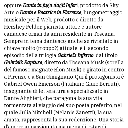
oppure
Dante in fuga dagli Infer
i, prodotto da Sky
Arte o
Dante e Beatrice in Florence
, lungometraggio
musicale per il Web, prodotto e diretto da
Hershey Felder, pianista, attore e autore
canadese ormai da anni residente in Toscana.
Sempre in tema dantesco, anche se rivisitato in
chiave molto (troppo?) attuale, è il secondo
episodio della trilogia
Gabriel’s Inferno
, dal titolo
Gabriel’s Rapture
, diretto da Toscana Musk (sorella
del famoso magnate Elon Musk) e girato in centro
a Firenze e a San Gimignano. Qui il protagonista è
Gabriel Owen Emerson (l’italiano Giuio Berruti),
insegnante di letteratura e specializzato in
Dante Alighieri, che paragona la sua vita
tormentata al viaggio del suo poeta preferito, nel
quale Julia Mitchell (Melanie Zanetti), la sua
amata, rappresenta la sua redenzione. Una storia
d’amore appassionata ma piena di ostacoli,