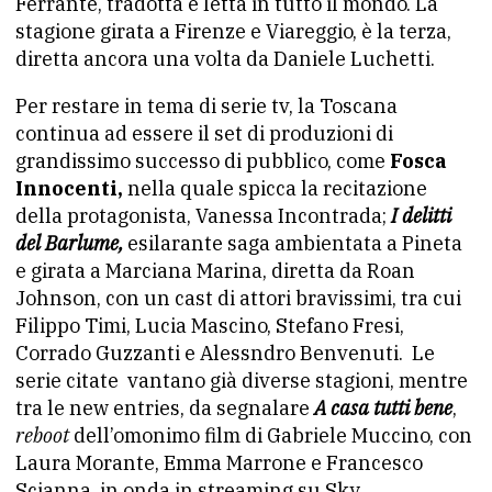
Ferrante, tradotta e letta in tutto il mondo. La
stagione girata a Firenze e Viareggio, è la terza,
diretta ancora una volta da Daniele Luchetti.
Per restare in tema di serie tv, la Toscana
continua ad essere il set di produzioni di
grandissimo successo di pubblico, come
Fosca
Innocenti,
nella quale spicca la recitazione
della protagonista, Vanessa Incontrada;
I delitti
del Barlume,
esilarante saga ambientata a Pineta
e girata a Marciana Marina, diretta da Roan
Johnson, con un cast di attori bravissimi, tra cui
Filippo Timi, Lucia Mascino, Stefano Fresi,
Corrado Guzzanti e Alessndro Benvenuti. Le
serie citate vantano già diverse stagioni, mentre
tra le new entries, da segnalare
A casa tutti bene
,
reboot
dell’omonimo film di Gabriele Muccino, con
Laura Morante, Emma Marrone e Francesco
Scianna, in onda in streaming su Sky.