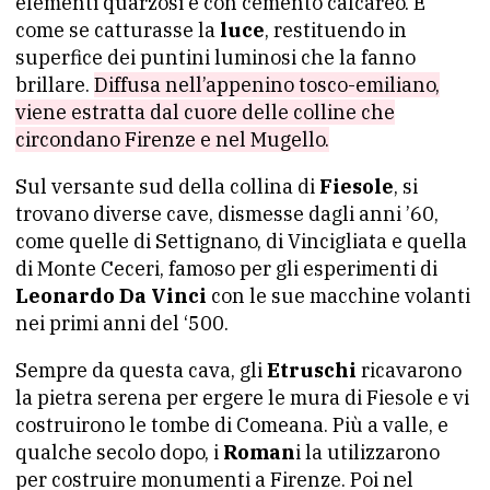
elementi quarzosi e con cemento calcareo. È
come se catturasse la
luce
, restituendo in
superfice dei puntini luminosi che la fanno
brillare.
Diffusa nell’appenino tosco-emiliano,
viene estratta dal cuore delle colline che
circondano Firenze e nel Mugello.
Sul versante sud della collina di
Fiesole
, si
trovano diverse cave, dismesse dagli anni ’60,
come quelle di Settignano, di Vincigliata e quella
di Monte Ceceri, famoso per gli esperimenti di
Leonardo Da Vinci
con le sue macchine volanti
nei primi anni del ‘500.
Sempre da questa cava, gli
Etruschi
ricavarono
la pietra serena per ergere le mura di Fiesole e vi
costruirono le tombe di Comeana. Più a valle, e
qualche secolo dopo, i
Roman
i la utilizzarono
per costruire monumenti a Firenze. Poi nel