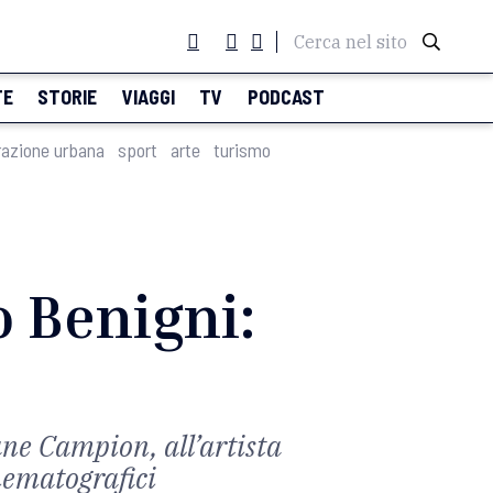
Cerca nel sito
TE
STORIE
VIAGGI
TV
PODCAST
razione urbana
sport
arte
turismo
o Benigni:
ane Campion, all’artista
nematografici