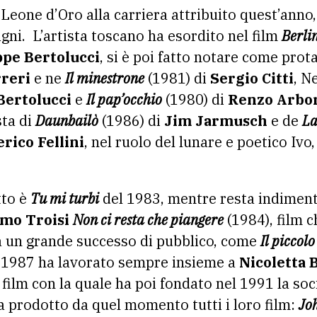
 Leone d’Oro alla carriera attribuito quest’anno, 
gni. L’artista toscano ha esordito nel film
Berlin
pe Bertolucci
, si è poi fatto notare come prot
reri
e ne
Il minestrone
(1981) di
Sergio Citti
, N
Bertolucci
e
Il pap’occhio
(1980) di
Renzo Arbo
ta di
Daunbailò
(1986) di
Jim Jarmusch
e de
La
rico Fellini
, nel ruolo del lunare e poetico Ivo
tto è
Tu mi turbi
del 1983, mentre resta indimentic
mo Troisi
Non ci resta che piangere
(1984), film c
da un grande successo di pubblico, come
Il piccolo
l 1987 ha lavorato sempre insieme a
Nicoletta 
i film con la quale ha poi fondato nel 1991 la s
 prodotto da quel momento tutti i loro film:
Jo