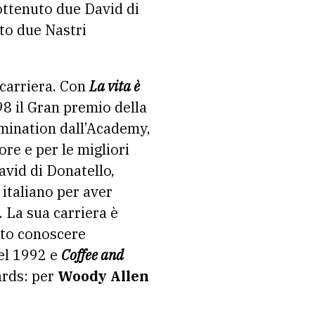
ottenuto due David di
to due Nastri
 carriera. Con
La vita è
998 il Gran premio della
omination dall’Academy,
ore e per le migliori
avid di Donatello,
 italiano per aver
. La sua carriera è
atto conoscere
del 1992 e
Coffee and
ards: per
Woody Allen