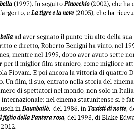
 bella
(1997). In seguito
Pinocchio
(2002), che ha 
’argento, e
La tigre e la neve
(2005), che ha ricevu
 bella
ad aver segnato il punto più alto della sua
critto e diretto, Roberto Benigni ha vinto, nel 1
annes, mentre nel 1999, dopo aver avuto sette n
r
per il miglior film straniero, come migliore att
a Piovani. E poi ancora la vittoria di quattro D
. Un film, il suo, entrato nella storia del cinema
numero di spettatori nel mondo, non solo in Italia
e internazionale: nel cinema statunitense si è f
musch in
Daunbailò
, del 1986, in
Taxisti di notte
, 
Il figlio della Pantera rosa
, del 1993, di Blake Edw
l 2012.