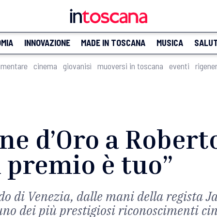
MIA
INNOVAZIONE
MADE IN TOSCANA
MUSICA
SALU
imentare
cinema
giovanisì
muoversi in toscana
eventi
rigene
ne d’Oro a Robert
il premio è tuo”
do di Venezia, dalle mani della regista J
uno dei più prestigiosi riconoscimenti ci