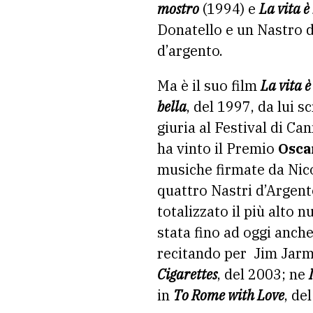
mostro
(1994) e
La vita è
Donatello e un Nastro d
d’argento.
Ma è il suo film
La vita è
bella
, del 1997, da lui s
giuria al Festival di C
ha vinto il Premio
Osca
musiche firmate da Nicol
quattro Nastri d’Argento
totalizzato il più alto 
stata fino ad oggi anch
recitando per Jim Jar
Cigarettes
, del 2003; ne
in
To Rome with Love
, de