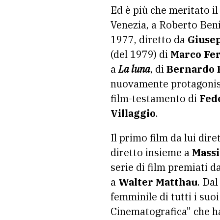
Ed è più che meritato il
Venezia, a Roberto Beni
1977, diretto da
Giusep
(del 1979) di
Marco Fer
a
La luna
, di
Bernardo 
nuovamente protagonis
film-testamento di
Fede
Villaggio
.
Il primo film da lui dire
diretto insieme a
Massi
serie di film premiati 
a
Walter Matthau
. Da
femminile di tutti i suo
Cinematografica” che ha