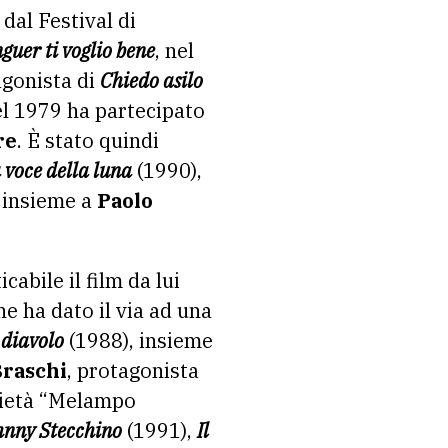
dal Festival di
guer ti voglio bene
, nel
agonista di
Chiedo asilo
el 1979 ha partecipato
re
. È stato quindi
 voce della luna
(1990),
, insieme a
Paolo
abile il film da lui
he ha dato il via ad una
 diavolo
(1988), insieme
Braschi
, protagonista
ocietà “Melampo
hnny Stecchino
(1991),
Il