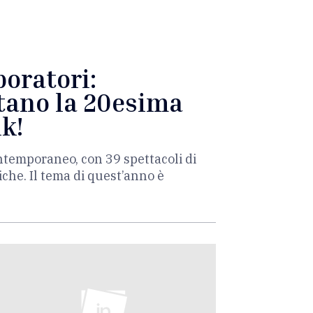
boratori:
itano la 20esima
ik!
contemporaneo, con 39 spettacoli di
che. Il tema di quest’anno è