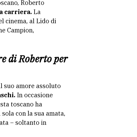
toscano, Roberto
a carriera.
La
l cinema, al Lido di
ane Campion,
re di Roberto per
 il suo amore assoluto
schi.
In occasione
tista toscano ha
 sola con la sua amata,
vata – soltanto in