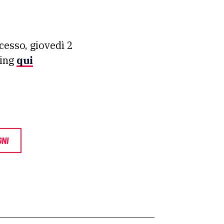
ccesso, giovedì 2
ming
qui
GNI