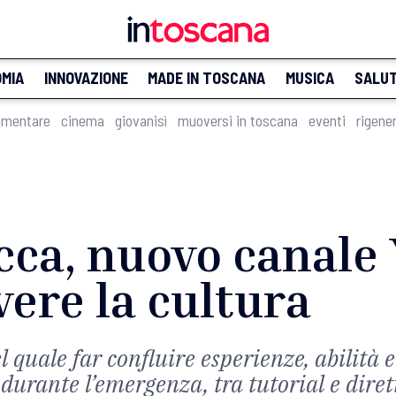
MIA
INNOVAZIONE
MADE IN TOSCANA
MUSICA
SALU
imentare
cinema
giovanisì
muoversi in toscana
eventi
rigene
ucca, nuovo canal
ere la cultura
 quale far confluire esperienze, abilità
durante l’emergenza, tra tutorial e dire