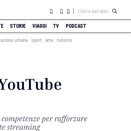
Cerca nel sito
TE
STORIE
VIAGGI
TV
PODCAST
razione urbana
sport
arte
turismo
e YouTube
 e competenze per rafforzare
tte streaming