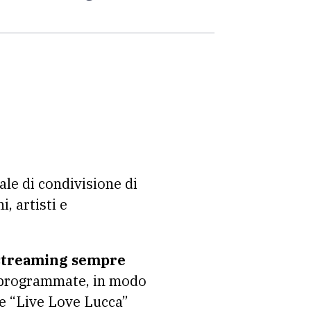
le di condivisione di
, artisti e
a streaming sempre
ive programmate, in modo
be “Live Love Lucca”