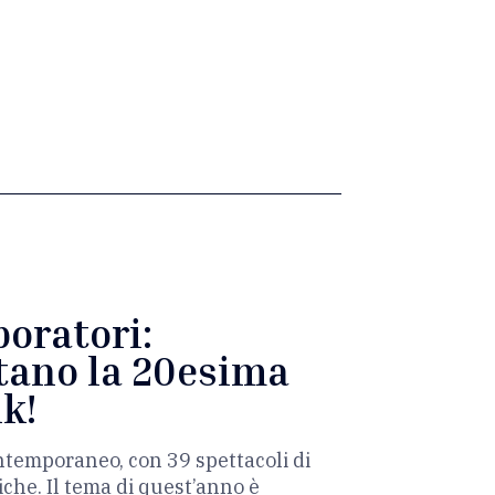
boratori:
itano la 20esima
ik!
contemporaneo, con 39 spettacoli di
che. Il tema di quest’anno è