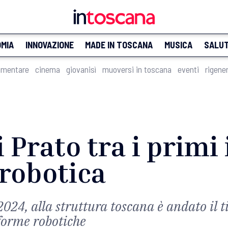
MIA
INNOVAZIONE
MADE IN TOSCANA
MUSICA
SALU
imentare
cinema
giovanisì
muoversi in toscana
eventi
rigene
 Prato tra i primi 
 robotica
024, alla struttura toscana è andato il ti
aforme robotiche