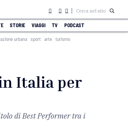
Cerca nel sito
TE
STORIE
VIAGGI
TV
PODCAST
razione urbana
sport
arte
turismo
in Italia per
tolo di Best Performer tra i