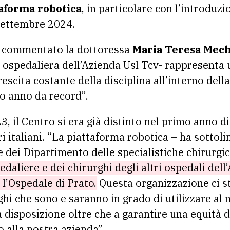
aforma robotica
, in particolare con l’introduzi
 settembre 2024.
a commentato la dottoressa
Maria Teresa Mech
te ospedaliera dell’Azienda Usl Tcv- rappresenta
crescita costante della disciplina all’interno del
o anno da record”.
, il Centro si era già distinto nel primo anno di 
tri italiani. “La piattaforma robotica – ha sottol
re dei Dipartimento delle specialistiche chirurgi
pedaliere e dei chirurghi degli altri ospedali del
 l’Ospedale di Prato.
Questa organizzazione ci s
hi che sono e saranno in grado di utilizzare al 
 disposizione oltre che a garantire una equità di
o alla nostra azienda”.