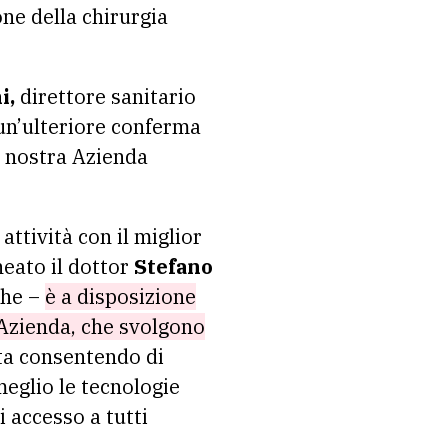
one della chirurgia
i,
direttore sanitario
 un’ulteriore conferma
la nostra Azienda
attività con il miglior
ineato il dottor
Stefano
che –
è a disposizione
l’Azienda, che svolgono
ta consentendo di
meglio le tecnologie
 accesso a tutti