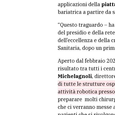
applicazioni della
piatt
bariatrica a partire da
“Questo traguardo – h
del presidio e della re
dell’eccellenza e della 
Sanitaria, dopo un prim
Aperto dal febbraio 2023
risultato tra tutti i cen
Michelagnoli
, diretto
di tutte le strutture os
attività robotica presso
preparare molti chirurg
che ci verranno messe a
pazienti che si rivolgon