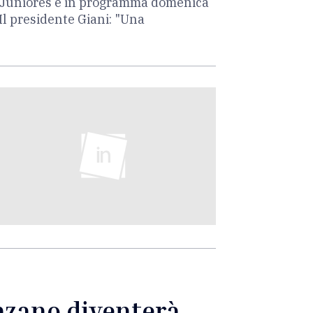
ia Juniores è in programma domenica
Il presidente Giani: "Una
enzano diventerà