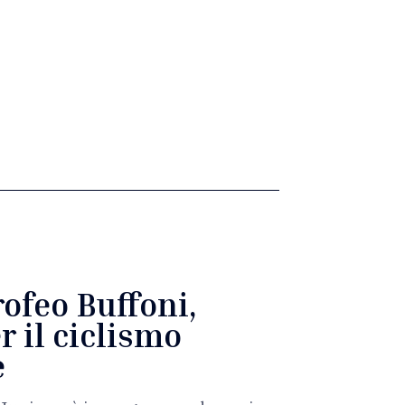
rofeo Buffoni,
r il ciclismo
e