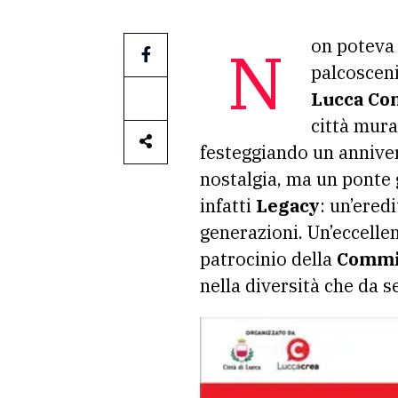
Non poteva
palcosceni
Lucca Co
città mura
festeggiando un anniver
nostalgia, ma un ponte 
infatti
Legacy
: un’ered
generazioni. Un’eccelle
patrocinio della
Commi
nella diversità che da