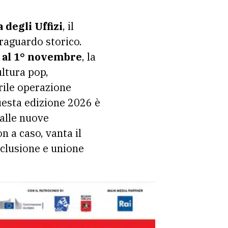
a degli Uffizi
, il
traguardo storico.
 al 1° novembre
, la
ultura pop,
rile operazione
uesta edizione 2026 è
 alle nuove
n a caso, vanta il
nclusione e unione