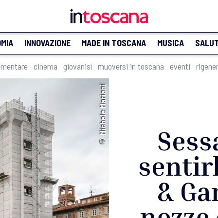
MIA
INNOVAZIONE
MADE IN TOSCANA
MUSICA
SALU
imentare
cinema
giovanisì
muoversi in toscana
eventi
rigene
© Michele Mariani
Sess
sentir
& Ga
nozze 