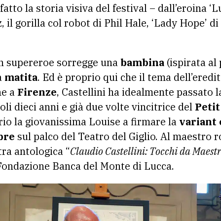
tto la storia visiva del festival – dall’eroina ‘Lu
 il gorilla col robot di Phil Hale, ‘Lady Hope’ d
 un supereroe sorregge una
bambina
(ispirata al
a
matita
. Ed è proprio qui che il tema dell’eredit
ne a
Firenze
, Castellini ha idealmente passato 
soli dieci anni e già due volte vincitrice del
Petit
rio la giovanissima Louise a firmare la
variant 
bre
sul palco del Teatro del Giglio. Al maestro 
ra antologica “
Claudio Castellini: Tocchi da Maest
 Fondazione Banca del Monte di Lucca.