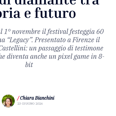
oria e futuro
l 1° novembre il festival festeggia 60
ma “Legacy”. Presentato a Firenze il
Castellini: un passaggio di testimone
he diventa anche un pixel game in 8-
bit
/
Chiara Bianchini
23 GIUGNO 2026