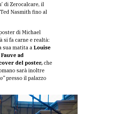
’ di Zerocalcare, il
i Ted Nasmith fino al
 poster di Michael
à si fa carne e realtà:
la sua matita a
Louise
 Fauve ad
cover del poster,
che
romano sarà inoltre
ro”
presso il palazzo