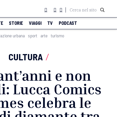
Cerca nel sito
TE
STORIE
VIAGGI
TV
PODCAST
razione urbana
sport
arte
turismo
CULTURA
/
ant’anni e non
li: Lucca Comics
mes celebra le
di diamante tra