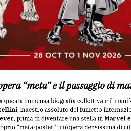
’opera “meta” e il passaggio di ma
 a questa immensa biografia collettiva è il mani
ellini
, maestro assoluto del fumetto internazio
Never
, prima di diventare una stella in
Marvel e
roprio “meta-poster”: un’opera densissima di cit