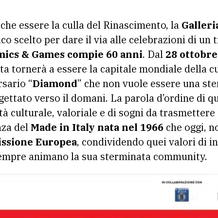
 che essere la culla del Rinascimento, la
Galleri
co scelto per dare il via alle celebrazioni di un 
mics & Games compie 60 anni
. Dal
28 ottobre
ta tornerà a essere la capitale mondiale della c
sario “
Diamond
” che non vuole essere una ste
gettato verso il domani. La parola d’ordine di q
ità culturale, valoriale e di sogni da trasmettere
nza del
Made in Italy nata nel 1966
che oggi, no
ssione Europea
, condividendo quei valori di i
 sempre animano la sua sterminata community.