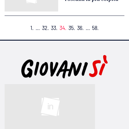
1.
…
32.
33.
34.
35.
36.
…
58.