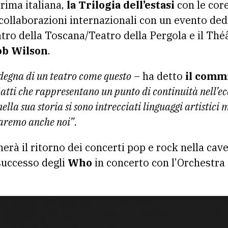
prima italiana,
la Trilogia dell’estasi
con le cor
ollaborazioni internazionali con un evento ded
ro della Toscana/Teatro della Pergola e il Théât
ob Wilson
.
 degna di un teatro come questo
– ha detto
il commi
tti che rappresentano un punto di continuità nell’ec
nella sua storia si sono intrecciati linguaggi artistici
 faremo anche noi”
.
rà il ritorno dei concerti pop e rock nella cave
 successo degli
Who
in concerto con l’Orchestra