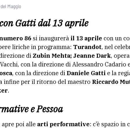
o del Maggio
a con Gatti dal 13 aprile
o numero 86
si inaugurerà
il 13 aprile
con un co
opere liriche in programma:
Turandot
, nel cele
direzione di
Zubin Mehta; Jeanne Dark
, oper
acchi, con la direzione di Alessandro Cadario e 
osca
, con la direzione di
Daniele Gatti
e la reg
a infine per il ritorno del maestro
Riccardo Mu
ker
.
rmative e Pessoa
 apre poi alle
arti performative
: c’è spazio in