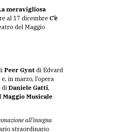
La meravigliosa
bre al 17 dicembre
C’è
Teatro del Maggio
di
Peer Gynt
di Edvard
 e, in marzo, l’opera
o di
Daniele Gatti
,
el
Maggio Musicale
mmazione all’insegna
ario straordinario