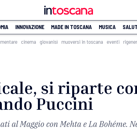
MIA
INNOVAZIONE
MADE IN TOSCANA
MUSICA
SALU
imentare
cinema
giovanisì
muoversi in toscana
eventi
rigene
ale, si riparte c
ando Puccini
nati al Maggio con Mehta e La Bohéme. N