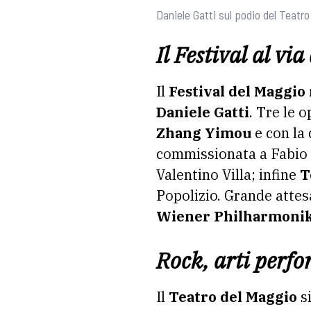
Daniele Gatti sul podio del Teatr
Il Festival al vi
Il
Festival del Maggi
Daniele Gatti
. Tre le 
Zhang Yimou
e con la 
commissionata a Fabio V
Valentino Villa; infine
T
Popolizio. Grande attes
Wiener Philharmoni
Rock, arti perfo
Il
Teatro del Maggio
si