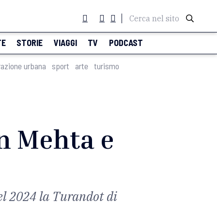
Cerca nel sito
TE
STORIE
VIAGGI
TV
PODCAST
razione urbana
sport
arte
turismo
on Mehta e
el 2024 la Turandot di