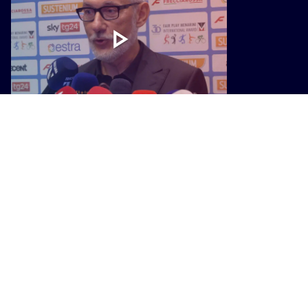
STORIE
Fair play, Andrea Zorzi: "Lo sport va
fatto con impegno e coraggio senza
divisioni tra perdenti e vincenti"