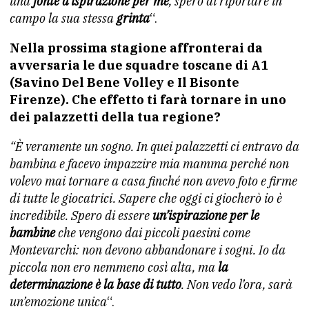
una
fonte d’ispirazione per me
, spero di riportare in
campo la sua stessa
grinta
“.
Nella prossima stagione affronterai da
avversaria le due squadre toscane di A1
(Savino Del Bene Volley e Il Bisonte
Firenze). Che effetto ti farà tornare in uno
dei palazzetti della tua regione?
“È veramente un sogno. In quei palazzetti ci entravo da
bambina e facevo impazzire mia mamma perché non
volevo mai tornare a casa finché non avevo foto e firme
di tutte le giocatrici. Sapere che oggi ci giocherò io è
incredibile. Spero di essere
un’ispirazione per le
bambine
che vengono dai piccoli paesini come
Montevarchi: non devono abbandonare i sogni. Io da
piccola non ero nemmeno così alta, ma
la
determinazione è la base di tutto
. Non vedo l’ora, sarà
un’emozione unica
“.