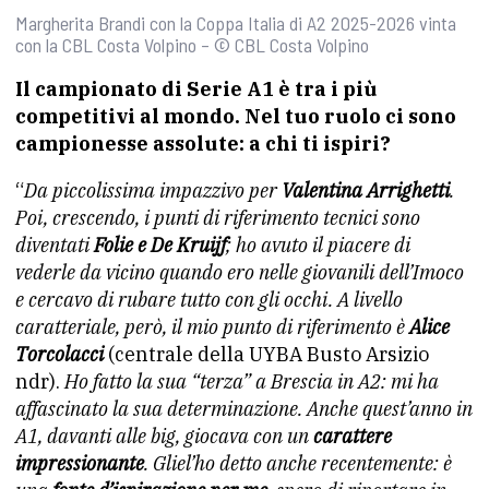
Margherita Brandi con la Coppa Italia di A2 2025-2026 vinta
con la CBL Costa Volpino – © CBL Costa Volpino
Il campionato di Serie A1 è tra i più
competitivi al mondo. Nel tuo ruolo ci sono
campionesse assolute: a chi ti ispiri?
“
Da piccolissima impazzivo per
Valentina Arrighetti
.
Poi, crescendo, i punti di riferimento tecnici sono
diventati
Folie e De Kruijf
; ho avuto il piacere di
vederle da vicino quando ero nelle giovanili dell’Imoco
e cercavo di rubare tutto con gli occhi. A livello
caratteriale, però, il mio punto di riferimento è
Alice
Torcolacci
(centrale della UYBA Busto Arsizio
ndr).
Ho fatto la sua “terza” a Brescia in A2: mi ha
affascinato la sua determinazione. Anche quest’anno in
A1, davanti alle big, giocava con un
carattere
impressionante
. Gliel’ho detto anche recentemente: è