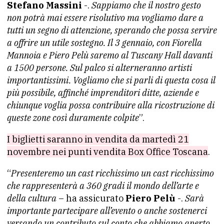
Stefano Massini
-.
Sappiamo che il nostro gesto
non potrà mai essere risolutivo ma vogliamo dare a
tutti un segno di attenzione, sperando che possa servire
a offrire un utile sostegno. Il 3 gennaio, con Fiorella
Mannoia e Piero Pelù saremo al Tuscany Hall davanti
a 1500 persone. Sul palco si alterneranno artisti
importantissimi. Vogliamo che si parli di questa cosa il
più possibile, affinché imprenditori ditte, aziende e
chiunque voglia possa contribuire alla ricostruzione di
queste zone così duramente colpite
”.
I biglietti saranno in vendita da martedì 21
novembre nei punti vendita Box Office Toscana
.
“
Presenteremo un cast ricchissimo un cast ricchissimo
che rappresenterà a 360 gradi il mondo dell’arte e
della cultura
– ha assicurato
Piero Pelù
-.
Sarà
importante partecipare all’evento o anche sostenerci
versando un contributo sul conto che abbiamo aperto