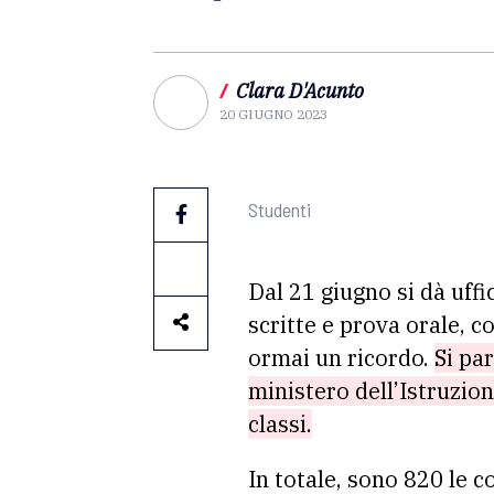
/
Clara D'Acunto
20 GIUGNO 2023
Studenti
Dal 21 giugno si dà uffi
scritte e prova orale, c
ormai un ricordo.
Si pa
ministero dell’Istruzion
classi.
In totale, sono 820 le 