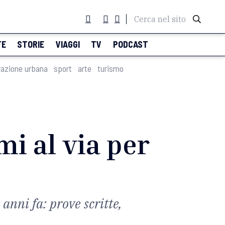
Cerca nel sito
TE
STORIE
VIAGGI
TV
PODCAST
razione urbana
sport
arte
turismo
i al via per
 anni fa: prove scritte,