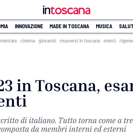
MIA
INNOVAZIONE
MADE IN TOSCANA
MUSICA
SALU
imentare
cinema
giovanisì
muoversi in toscana
eventi
rigene
3 in Toscana, esam
enti
scritto di italiano. Tutto torna come a tre
 composta da membri interni ed esterni