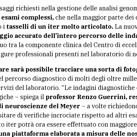
ssaggi richiesti nella gestione delle analisi geno
i
esami complessi,
che nella maggior parte dei 
o i
tasselli di un iter molto articolato.
La nuov
gio accurato dell’intero percorso delle ind
inuo tra la componente clinica del Centro di ecc
igure professionali presenti nel laboratorio di 
re sarà possibile tracciare una sorta di foto
l percorso diagnostico di molti degli oltre mill
rvizi del laboratorio. “Le indagini diagnostiche
giche – spiega il
professor Renzo Guerrini, re
di neuroscienze del Meyer
– a volte richiedon
tare di verifiche incrociate rispetto ad altri esa
 iter potrà ora essere effettuato con maggiore 
una piattaforma elaborata a misura delle no