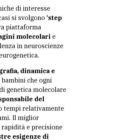
miche di interesse
casi si svolgono
‘step
a piattaforma
agini molecolari
e
ellenza in neuroscienze
neurogenetica.
grafia, dinamica e
e bambini che ogni
 di genetica molecolare
sponsabile del
o tempi relativamente
mi. Il miglior
rapidità e precisione
stre esigenze di