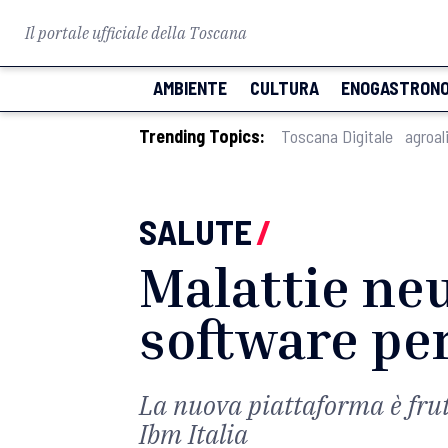
Il portale ufficiale della Toscana
AMBIENTE
CULTURA
ENOGASTRONO
Trending Topics:
Toscana Digitale
agroal
SALUTE
/
Malattie neu
software per
La nuova piattaforma è frut
Ibm Italia