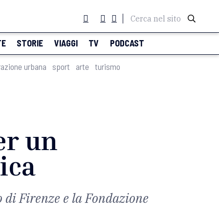
Cerca nel sito
TE
STORIE
VIAGGI
TV
PODCAST
razione urbana
sport
arte
turismo
er un
tica
o di Firenze e la Fondazione