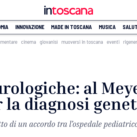
MIA
INNOVAZIONE
MADE IN TOSCANA
MUSICA
SALU
imentare
cinema
giovanisì
muoversi in toscana
eventi
rigene
rologiche: al Mey
 la diagnosi gene
to di un accordo tra l’ospedale pediatric