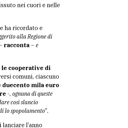
issuto nei cuori e nelle
e ha ricordato e
ggerito alla Regione di
–
racconta
–
e
 le cooperative di
versi comuni, ciascuno
e duecento mila euro
ore
-,
ognuna di queste
dare così slancio
ndi lo spopolamento
”.
i lanciare l’anno