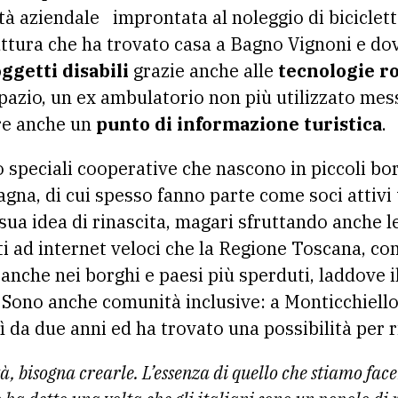
tà aziendale improntata al noleggio di biciclett
uttura che ha trovato casa a Bagno Vignoni e d
ggetti disabili
grazie anche alle
tecnologie r
spazio, un ex ambulatorio non più utilizzato mes
re anche un
punto di informazione turistica
.
 speciali cooperative che nascono in piccoli bor
a, di cui spesso fanno parte come soci attivi tu
ua idea di rinascita, magari sfruttando anche l
ti ad internet veloci che la Regione Toscana, con
anche nei borghi e paesi più sperduti, laddove i
. Sono anche comunità inclusive: a Monticchiello
lì da due anni ed ha trovato una possibilità per r
à, bisogna crearle. L’essenza di quello che stiamo fac