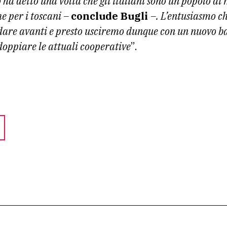
 ha detto una volta che gli italiani sono un popolo di
e per i toscani –
conclude Bugli
–. L’entusiasmo c
ndare avanti e presto usciremo dunque con un nuovo b
doppiare le attuali cooperative
”.