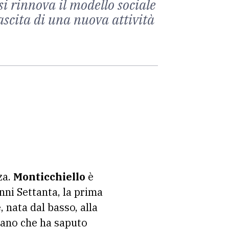
si rinnova il modello sociale
ascita di una nuova attività
za.
Monticchiello
è
anni Settanta, la prima
 nata dal basso, alla
rbano che ha saputo