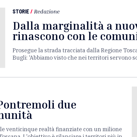
STORIE
/
Redazione
Dalla marginalità a nuova
rinascono con le comun
Prosegue la strada tracciata dalla Regione Tosc
Bugli: 'Abbiamo visto che nei territori servono 
e Pontremoli due
munità
lle venticinque realtà finanziate con un milione
cana. L'obiettivo è rilanciare i territori più in