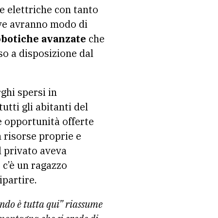
e elettriche con tanto
ove avranno modo di
obotiche avanzate
che
so a disposizione dal
ghi spersi in
tti gli abitanti del
e opportunità offerte
 risorse proprie e
l privato aveva
 c’è un ragazzo
ipartire.
endo è tutta qui” riassume