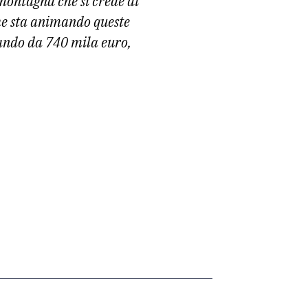
 montagna che si crede di
he sta animando queste
ando da 740 mila euro,