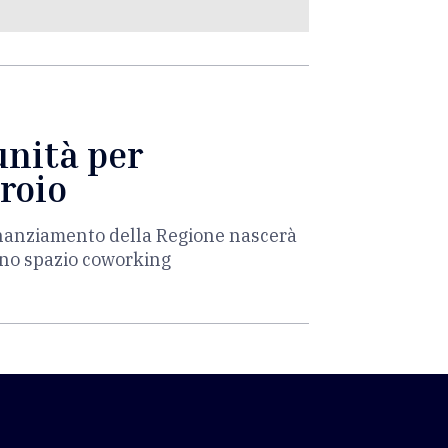
unità per
troio
inanziamento della Regione nascerà
 uno spazio coworking