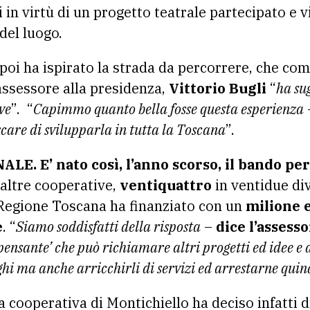
i in virtù di un progetto teatrale partecipato e v
del luogo.
poi ha ispirato la strada da percorrere, che com
l’assessore alla presidenza,
Vittorio Bugli
“
ha su
ve
”. “
Capimmo quanto bella fosse questa esperienza
re di svilupparla in tutta la Toscana
”.
. E’ nato così, l’anno scorso, il bando per
altre cooperative,
ventiquattro
in ventidue di
 Regione Toscana ha finanziato con un
milione 
e
. “
Siamo soddisfatti della risposta
–
dice l’assess
pensante’ che può richiamare altri progetti ed idee e 
ghi ma anche arricchirli di servizi ed arrestarne qui
 cooperativa di Montichiello ha deciso infatti d