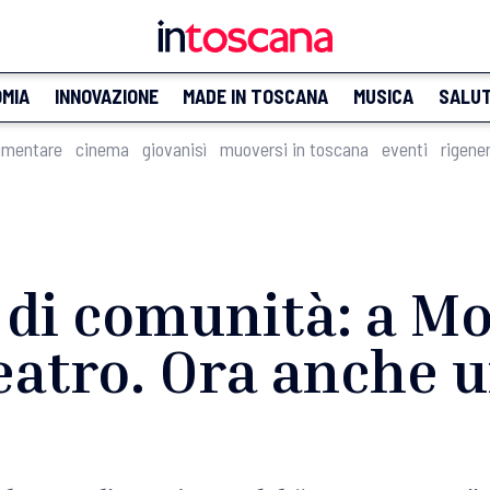
MIA
INNOVAZIONE
MADE IN TOSCANA
MUSICA
SALU
imentare
cinema
giovanisì
muoversi in toscana
eventi
rigene
 di comunità: a Mo
teatro. Ora anche 