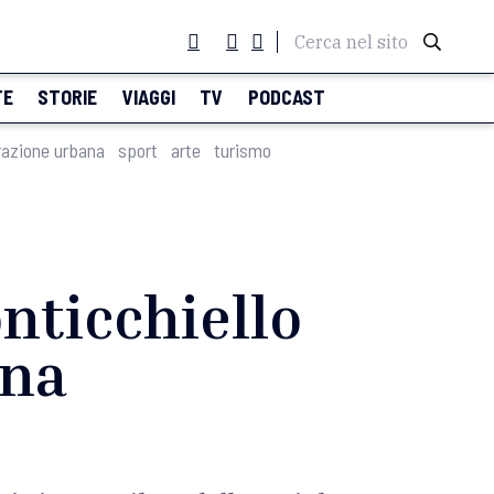
Cerca nel sito
TE
STORIE
VIAGGI
TV
PODCAST
razione urbana
sport
arte
turismo
nticchiello
una