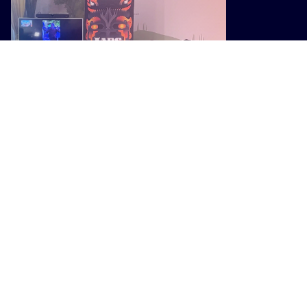
MUSICA
Chiusi capitale della musica
internazionale con il Lars Rock Fest
2026