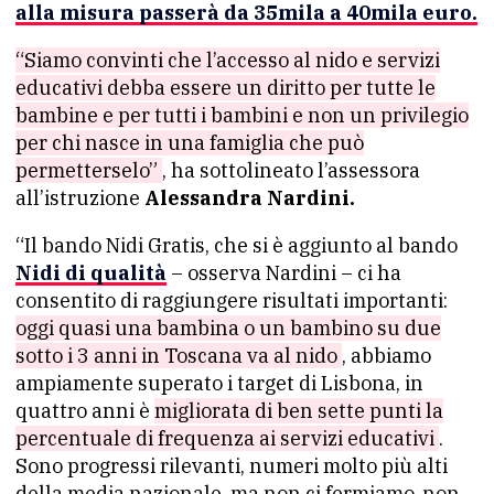
alla misura passerà da 35mila a
40mila euro.
“Siamo convinti che l’accesso al nido e servizi
educativi debba essere un diritto per tutte le
bambine e per tutti i bambini e non un privilegio
per chi nasce in una famiglia che può
permetterselo”
, ha sottolineato l’assessora
all’istruzione
Alessandra Nardini.
“Il bando Nidi Gratis, che si è aggiunto al bando
Nidi di qualità
– osserva Nardini – ci ha
consentito di raggiungere risultati importanti:
oggi quasi una bambina o un bambino su due
sotto i 3 anni in Toscana va al nido
, abbiamo
ampiamente superato i target di Lisbona, in
quattro anni è
migliorata di ben sette punti la
percentuale di frequenza ai servizi educativi
.
Sono progressi rilevanti, numeri molto più alti
della media nazionale, ma non ci fermiamo, non