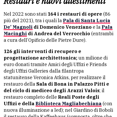
Restauri e nuovi allestimenti
Nel 2022 sono stati
164 i restauri di opere
(86
più del 2021), tra i quali la
Pala di Santa Lucia
De’ Magnoli
di Domenico Veneziano
e la
Pala
Macinghi
di Andrea del Verrocchio
(entrambi
a cura dell’Opificio delle Pietre Dure).
126 gli interventi di recupero e
progettazione architettonica;
un milione di
euro donati tramite Amici degli Uffizi e Friends
degli Uffizi Galleries dalla filantropa
statunitense Veronica Atkins, per realizzare il
restauro della
Sala di Bona in Palazzo Pitti e
del ciclo di mediceo degli Arazzi Valois
; il
restauro completo delle
Reali Poste degli
Uffizi e della
Biblioteca Magliabechiana
(con
nuova illuminazione a led); nel Giardino di Boboli
il restauro della Kaffeehaus (composta, oltre che