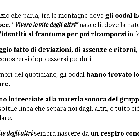
lenzio che parla, tra le montagne dove
gli oodal h
oce
. “
Vivere le vite degli altri”
nasce lì, dove la nat
l’identità si frantuma per poi ricomporsi
in f
gio fatto di deviazioni, di assenze e ritorni,
onoscersi dopo essersi perduti.
umori del quotidiano, gli oodal
hanno trovato lo 
are.
ono intrecciate alla materia sonora del grupp
sottile linea che separa noi dagli altri, e tutto 
dare.
ite degli altri
sembra nascere da
un respiro con