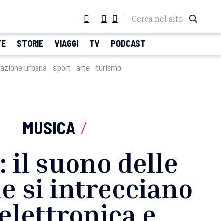
Cerca nel sito
TE
STORIE
VIAGGI
TV
PODCAST
razione urbana
sport
arte
turismo
MUSICA
/
: il suono delle
he si intrecciano
 elettronica e