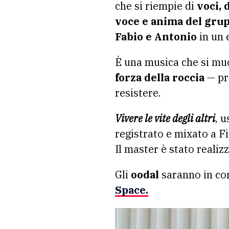
che si riempie di
voci, d
voce e anima del gru
Fabio e Antonio
in un 
È una musica che si muo
forza della roccia
— pro
resistere.
Vivere le vite degli altri
, u
registrato e mixato a F
Il master è stato realiz
Gli
oodal
saranno in co
Space.