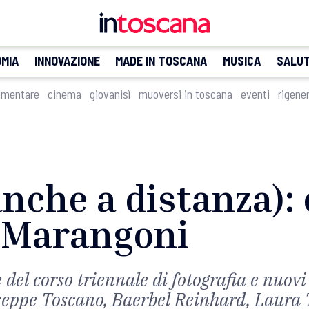
MIA
INNOVAZIONE
MADE IN TOSCANA
MUSICA
SALU
imentare
cinema
giovanisì
muoversi in toscana
eventi
rigene
anche a distanza):
o Marangoni
 del corso triennale di fotografia e nuov
ppe Toscano, Baerbel Reinhard, Laura To