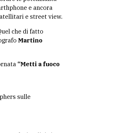
arthphone e ancora
ellitari e street view.
uel che di fatto
tografo
Martino
ornata
“Metti a fuoco