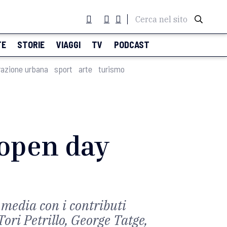
Cerca nel sito
TE
STORIE
VIAGGI
TV
PODCAST
razione urbana
sport
arte
turismo
 open day
i media con i contributi
ri Petrillo, George Tatge,