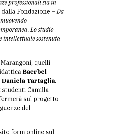
e professionali sia in
 dalla Fondazione –
Da
promuovendo
temporanea. Lo studio
e intellettuale sostenuta
 Marangoni, quelli
didattica
Baerbel
 Daniela Tartaglia
.
x studenti Camilla
offermerà sul progetto
eguenze del
sito form online sul