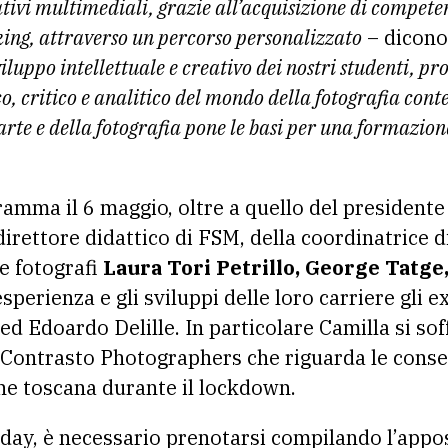
vi multimediali, grazie all’acquisizione di competenz
king, attraverso un percorso personalizzato
– dicono
luppo intellettuale e creativo dei nostri studenti, 
o, critico e analitico del mondo della fotografia con
’arte e della fotografia pone le basi per una formazion
.
gramma il 6 maggio, oltre a quello del presidente
 direttore didattico di FSM, della coordinatrice 
 e fotografi
Laura Tori Petrillo, George Tatge,
perienza e gli sviluppi delle loro carriere gli e
 ed Edoardo Delille. In particolare Camilla si s
a Contrasto Photographers che riguarda le cons
ne toscana durante il lockdown.
 day, è necessario prenotarsi compilando l’appo