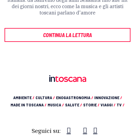
italiana: da Sanremo degli anni Sessanta fino alle hit
dei giorni nostri, ecco come la musica e gli artisti
toscani parlano d'amore
CONTINUA LA LETTURA
AMBIENTE
/
CULTURA
/
ENOGASTRONOMIA
/
INNOVAZIONE
/
MADE IN TOSCANA
/
MUSICA
/
SALUTE
/
STORIE
/
VIAGGI
/
TV
/
Seguici su: