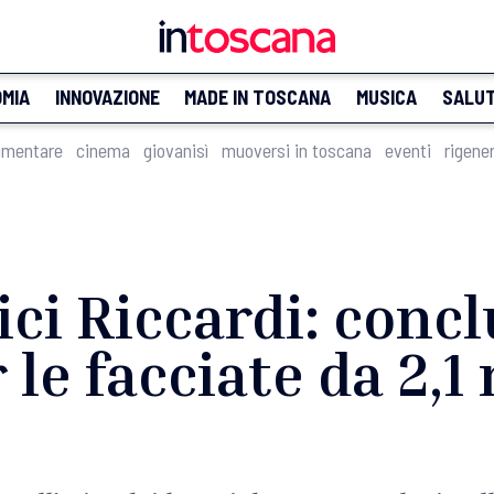
MIA
INNOVAZIONE
MADE IN TOSCANA
MUSICA
SALU
imentare
cinema
giovanisì
muoversi in toscana
eventi
rigene
ci Riccardi: concl
le facciate da 2,1 