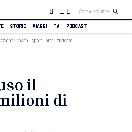
Cerca nel sito
TE
STORIE
VIAGGI
TV
PODCAST
razione urbana
sport
arte
turismo
uso il
milioni di