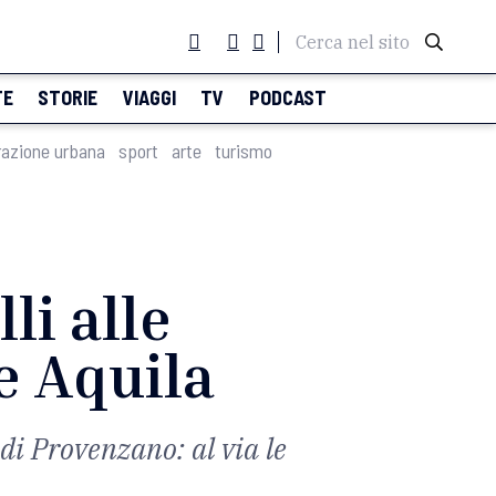
Cerca nel sito
TE
STORIE
VIAGGI
TV
PODCAST
razione urbana
sport
arte
turismo
li alle
e Aquila
 di Provenzano: al via le