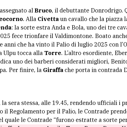
o assegnato al
Bruco
, il debuttante Donrodrigo. 
eocorno
. Alla
Civetta
un cavallo che la piazza 
Onda
: la sorte estra Anda e Bola, uno dei tre cava
2025 fece trionfare il Valdimontone. Boato anche
e anni che ha vinto il Palio di luglio 2025 con l’
a Ulpu tocca alla
Torre
. L’altro esordiente, Eb
dica uno dei barberi considerati migliori, Benito
a. Per finire, la
Giraffa
che porta in contrada 
la sera stessa, alle 19.45, rendendo ufficiali i 
do il Regolamento per il Palio, le Contrade pren
el quale le Contrade “furono estratte a sorte per