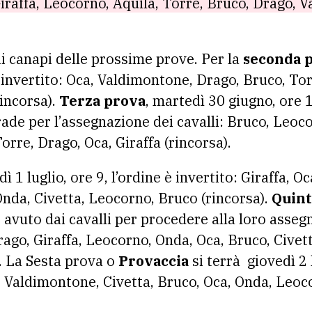
Giraffa, Leocorno, Aquila, Torre, Bruco, Drago, 
ai canapi delle prossime prove. Per la
seconda 
è invertito: Oca, Valdimontone, Drago, Bruco, To
rincorsa).
Terza prova
, martedì 30 giugno, ore 
rade per l’assegnazione dei cavalli: Bruco, Leoco
rre, Drago, Oca, Giraffa (rincorsa).
ì 1 luglio, ore 9, l’ordine è invertito: Giraffa, O
nda, Civetta, Leocorno, Bruco (rincorsa).
Quint
e avuto dai cavalli per procedere alla loro asse
ago, Giraffa, Leocorno, Onda, Oca, Bruco, Civet
). La Sesta prova o
Provaccia
si terrà giovedì 2 l
a, Valdimontone, Civetta, Bruco, Oca, Onda, Leoc