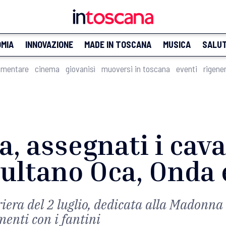
MIA
INNOVAZIONE
MADE IN TOSCANA
MUSICA
SALU
imentare
cinema
giovanisì
muoversi in toscana
eventi
rigene
a, assegnati i caval
ultano Oca, Onda 
rriera del 2 luglio, dedicata alla Madonna
menti con i fantini