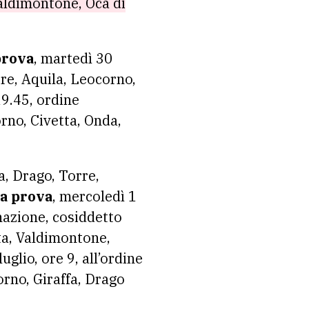
Valdimontone, Oca di
prova
, martedì 30
rre, Aquila, Leocorno,
19.45, ordine
rno, Civetta, Onda,
ca, Drago, Torre,
a prova
, mercoledì 1
gnazione, cosiddetto
ta, Valdimontone,
uglio, ore 9, all’ordine
orno, Giraffa, Drago