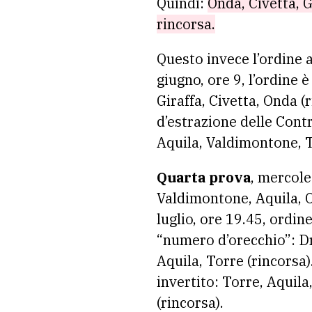
Quindi:
Onda, Civetta, 
rincorsa.
Questo invece l’ordine 
giugno, ore 9, l’ordine 
Giraffa, Civetta, Onda (
d’estrazione delle Cont
Aquila, Valdimontone, To
Quarta prova
, mercoled
Valdimontone, Aquila, O
luglio, ore 19.45, ordin
“numero d’orecchio”: Dr
Aquila, Torre (rincorsa
invertito: Torre, Aquil
(rincorsa).