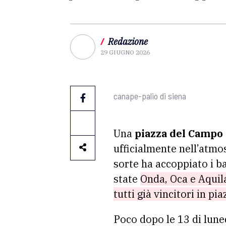
/
Redazione
29 GIUGNO 2026
canape-palio di siena
Una
piazza del Campo
ufficialmente nell’atmo
sorte ha accoppiato i ba
state
Onda, Oca e Aquila
tutti già vincitori in p
Poco dopo le 13 di lunedì