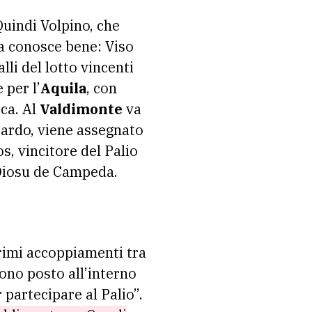
Quindi Volpino, che
la conosce bene: Viso
lli del lotto vincenti
 per l’
Aquila
, con
Oca. Al
Valdimonte
va
erardo, viene assegnato
s, vincitore del Palio
Diosu de Campeda.
primi accoppiamenti tra
dono posto all’interno
 partecipare al Palio”.