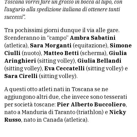
Toscana vorrei fare un grosso in bocca al lupo, con
l’augurio alla spedizione italiana di ottenere tanti
successi”.
Tra pochissimi giorni dunque il via alle gare.
Scenderanno in “campo”
Ambra Sabatini
(atletica),
Sara Morganti
(equitazione),
Simone
Ciulli
(nuoto),
Matteo Betti
(scherma),
Giulia
Aringhieri
(sitting volley),
Giulia Bellandi
(sitting volley),
Eva Ceccatelli
(sitting volley) e
Sara Cirelli
(sitting volley).
A questi otto atleti nati in Toscana se ne
aggiungono altri due, che invece sono tesserati
per società toscane:
Pier Alberto Buccoliero
,
nato a Manduria di Taranto (triathlon) e
Nicky
Russo
, nato in Canada (atletica).