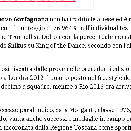
uovo Garfagnana
non ha tradito le attese ed è r
con il punteggio di 76.964% nell’individual test
nne Trunnell su Dolton con la percentuale mons
rds Snikus su King of the Dance, secondo con l’
 così riscatta dalle prove nelle precedenti edizio
o a Londra 2012 il quarto posto nel freestyle do
il decimo a squadre, mentre a Rio 2016 era arrivat
ccesso paralimpico, Sara Morganti, classe 1976,
do
, vanta anche successi e medaglie in campo eu
ata incoronata dalla Regione Toscana come sporti