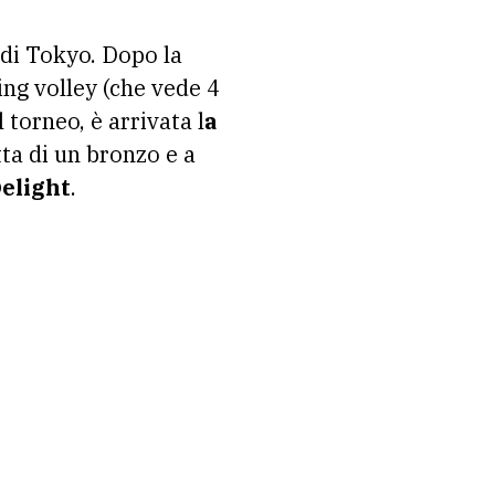
ing volley (che vede 4
 torneo, è arrivata l
a
atta di un bronzo e a
Delight
.