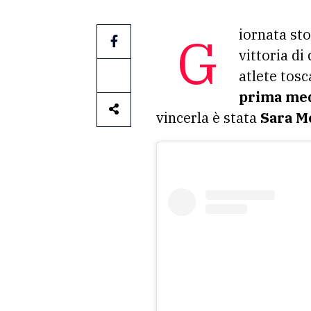
Giornata storica per la spedizione italiana alle Paralimpiadi di Tokyo. Dopo la
vittoria di
atlete tosc
prima meda
vincerla è stata
Sara M