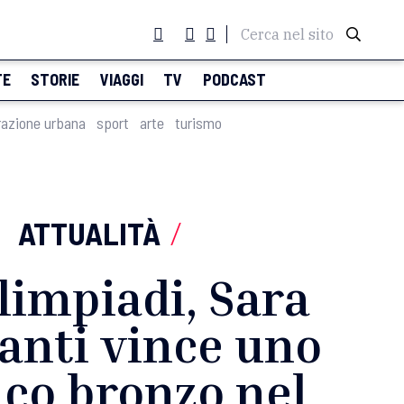
Cerca nel sito
TE
STORIE
VIAGGI
TV
PODCAST
razione urbana
sport
arte
turismo
ATTUALITÀ
/
limpiadi, Sara
anti vince uno
ico bronzo nel