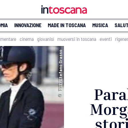
MIA
INNOVAZIONE
MADE IN TOSCANA
MUSICA
SALU
imentare
cinema
giovanisì
muoversi in toscana
eventi
rigene
© FISE/Stefano Grasso
Para
Morg
stor