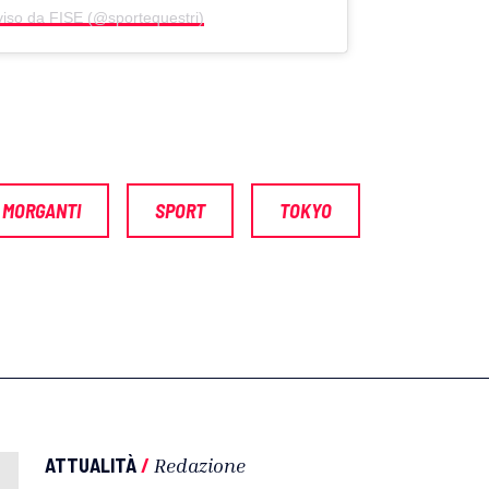
viso da FISE (@sportequestri)
 MORGANTI
SPORT
TOKYO
ATTUALITÀ
/
Redazione