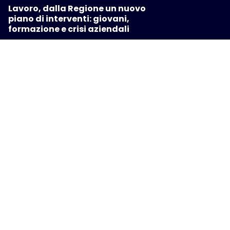
Lavoro, dalla Regione un nuovo
piano di interventi: giovani,
formazione e crisi aziendali
ATTUALITÀ
Viaggi missionari, la Regione
finanzia borse di studio per ragazze
e ragazzi toscani