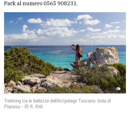
Park al numero 0565 908231.
Trekking tra le bellezze dell’Arcipelago Toscano: isola di
Pianosa – © R. Ridi