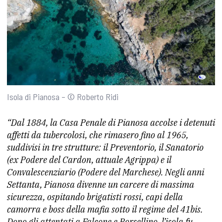
Isola di Pianosa – © Roberto Ridi
“Dal 1884, la Casa Penale di Pianosa accolse i detenuti
affetti da tubercolosi, che rimasero fino al 1965,
suddivisi in tre strutture: il Preventorio, il Sanatorio
(ex Podere del Cardon, attuale Agrippa) e il
Convalescenziario (Podere del Marchese). Negli anni
Settanta, Pianosa divenne un carcere di massima
sicurezza, ospitando brigatisti rossi, capi della
camorra e boss della mafia sotto il regime del 41bis.
Dopo gli attentati a Falcone e Borsellino, l’isola fu