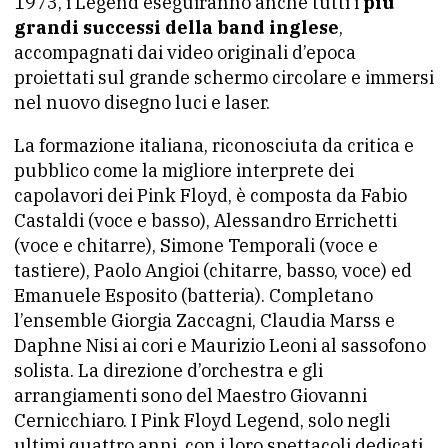
1973, i Legend eseguiranno anche tutti i
più
grandi successi della band inglese
,
accompagnati dai video originali d’epoca
proiettati sul grande schermo circolare e immersi
nel nuovo disegno luci e laser.
La formazione italiana, riconosciuta da critica e
pubblico come la migliore interprete dei
capolavori dei Pink Floyd, è composta da Fabio
Castaldi (voce e basso), Alessandro Errichetti
(voce e chitarre), Simone Temporali (voce e
tastiere), Paolo Angioi (chitarre, basso, voce) ed
Emanuele Esposito (batteria). Completano
l’ensemble Giorgia Zaccagni, Claudia Marss e
Daphne Nisi ai cori e Maurizio Leoni al sassofono
solista. La direzione d’orchestra e gli
arrangiamenti sono del Maestro Giovanni
Cernicchiaro. I Pink Floyd Legend, solo negli
ultimi quattro anni, con i loro spettacoli dedicati