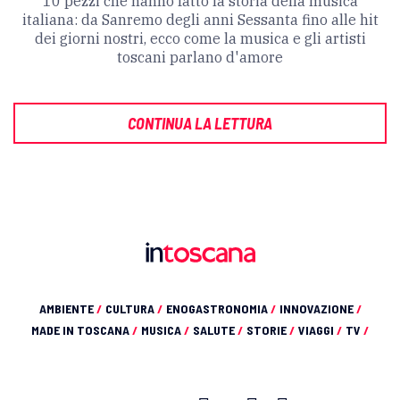
10 pezzi che hanno fatto la storia della musica
italiana: da Sanremo degli anni Sessanta fino alle hit
dei giorni nostri, ecco come la musica e gli artisti
toscani parlano d'amore
CONTINUA LA LETTURA
AMBIENTE
/
CULTURA
/
ENOGASTRONOMIA
/
INNOVAZIONE
/
MADE IN TOSCANA
/
MUSICA
/
SALUTE
/
STORIE
/
VIAGGI
/
TV
/