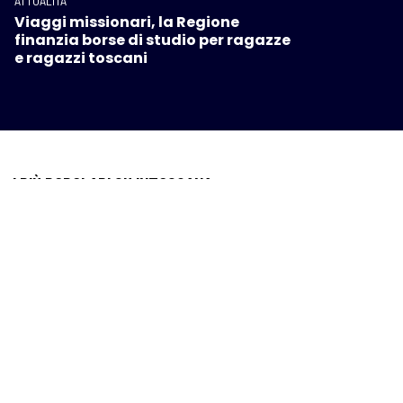
ATTUALITÀ
Viaggi missionari, la Regione
finanzia borse di studio per ragazze
e ragazzi toscani
I PIÙ POPOLARI SU INTOSCANA
ATTUALITÀ
/
Redazione