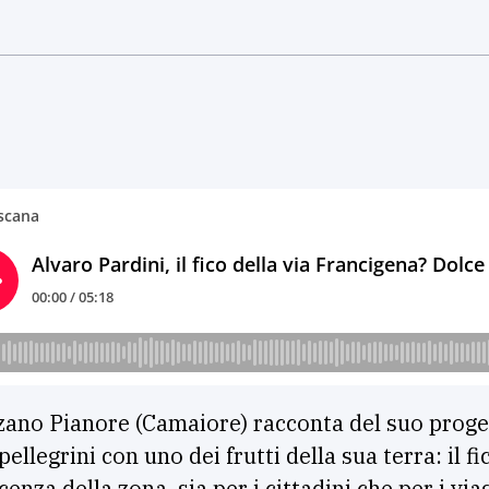
ano Pianore (Camaiore) racconta del suo proge
llegrini con uno dei frutti della sua terra: il fi
enza della zona, sia per i cittadini che per i via