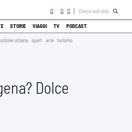
Cerca nel sito
TE
STORIE
VIAGGI
TV
PODCAST
razione urbana
sport
arte
turismo
cigena? Dolce