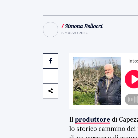
/
Simona Bellocci
8 MARZO 2022
Il
produttore
di Capezz
lo storico cammino dei pe
di un percorso di conosc