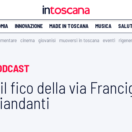
MIA
INNOVAZIONE
MADE IN TOSCANA
MUSICA
SALU
imentare
cinema
giovanisì
muoversi in toscana
eventi
rigene
ODCAST
 il fico della via Fran
viandanti