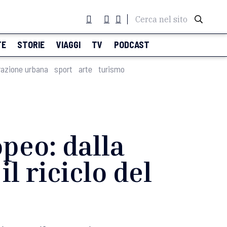
Cerca nel sito
TE
STORIE
VIAGGI
TV
PODCAST
razione urbana
sport
arte
turismo
opeo: dalla
l riciclo del