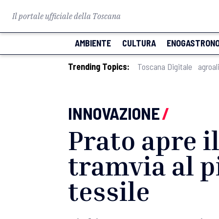
Il portale ufficiale della Toscana
AMBIENTE
CULTURA
ENOGASTRONO
Trending Topics:
Toscana Digitale
agroal
INNOVAZIONE
/
Prato apre i
tramvia al p
tessile