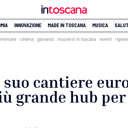
MIA
INNOVAZIONE
MADE IN TOSCANA
MUSICA
SALU
imentare
cinema
giovanisì
muoversi in toscana
eventi
rigene
l suo cantiere eur
iù grande hub per i