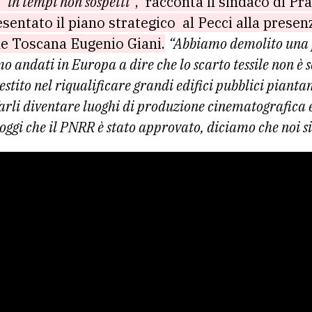
à
“in tempi non sospetti”
,
racconta il sindaco di Pr
esentato il piano strategico
al Pecci alla presen
ne Toscana Eugenio Giani.
“Abbiamo demolito una p
 andati in Europa a dire che lo scarto tessile non è sc
tito nel riqualificare grandi edifici pubblici piantand
arli diventare luoghi di produzione cinematografica e
 oggi che il PNRR è stato approvato, diciamo che noi s