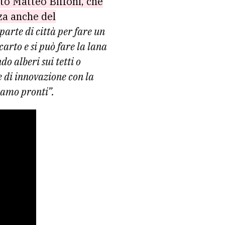
ato Matteo Biffoni, che
za anche del
arte di città per fare un
arto e si può fare la lana
o alberi sui tetti o
 di innovazione con la
iamo pronti”.