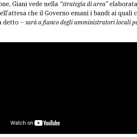
one, Giani vede nella
“strategia di area”
elaborata
 nell’attesa che il Governo emani i bandi ai quali
a detto –
sarà a fianco degli amministratori locali p