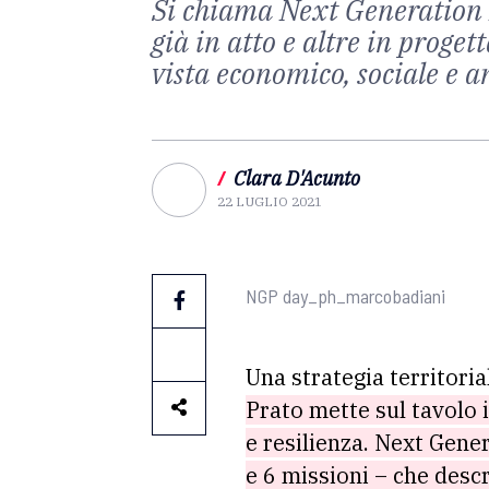
Si chiama Next Generation Pr
già in atto e altre in proget
vista economico, sociale e a
/
Clara D'Acunto
22 LUGLIO 2021
NGP day_ph_marcobadiani
Una strategia territoria
Prato mette sul tavolo i
e resilienza. Next Gene
e 6 missioni – che descr