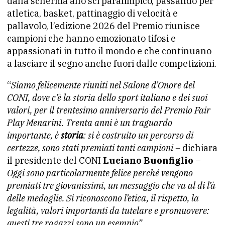
dalla scherma allo sci paralimpico, passando per
atletica, basket, pattinaggio di velocità e
pallavolo, l’edizione 2026 del Premio riunisce
campioni che hanno emozionato tifosi e
appassionati in tutto il mondo e che continuano
a lasciare il segno anche fuori dalle competizioni.
“
Siamo felicemente riuniti nel Salone d’Onore del
CONI, dove c’è la storia dello sport italiano e dei suoi
valori, per il trentesimo anniversario del Premio Fair
Play Menarini. Trenta anni è un traguardo
importante, è
storia
: si è costruito un percorso di
certezze, sono stati premiati tanti campioni –
dichiara
il presidente del CONI
Luciano Buonfiglio
–
Oggi sono particolarmente felice perché vengono
premiati tre giovanissimi, un messaggio che va al di l’à
delle medaglie. Si riconoscono l’etica, il rispetto, la
legalità, valori importanti da tutelare e promuovere:
questi tre ragazzi sono un esempio”
.