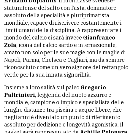
Armand Duplantis
, il fuoriclasse svedese-
statunitense del salto con l’asta, dominatore
assoluto della specialità e pluriprimatista
mondiale, capace di riscrivere costantemente i
limiti umani della disciplina. A rappresentare il
mondo del calcio ci sarà invece
Gianfranco
Zola
, icona del calcio sardo e internazionale,
amato non solo per le sue magie con le maglie di
Napoli, Parma, Chelsea e Cagliari, ma da sempre
riconosciuto come un vero signore del rettangolo
verde per la sua innata signorilità.
Insieme a loro salirà sul palco
Gregorio
Paltrinieri
, leggenda del nuoto azzurro e
mondiale, campione olimpico e specialista delle
lunghe distanze tra piscina e acque libere, che
negli anni è diventato un punto di riferimento
assoluto per dedizione e longevità agonistica. Il
basket sarà rappresentato da
Achille Polonara
,