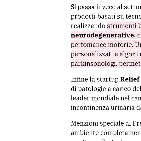
Si passa invece al sett
prodotti basati su tecno
realizzando
strumenti b
neurodegenerative,
c
perfomance motorie. Un 
personalizzati e algori
parkinsonologi, permet
Infine la startup
Relief
di patologie a carico de
leader mondiale nel ca
incontinenza urinaria da
Menzioni speciale al P
ambiente completamente