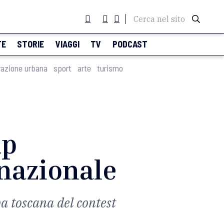
Cerca nel sito
TE
STORIE
VIAGGI
TV
PODCAST
razione urbana
sport
arte
turismo
up
 nazionale
a toscana del contest