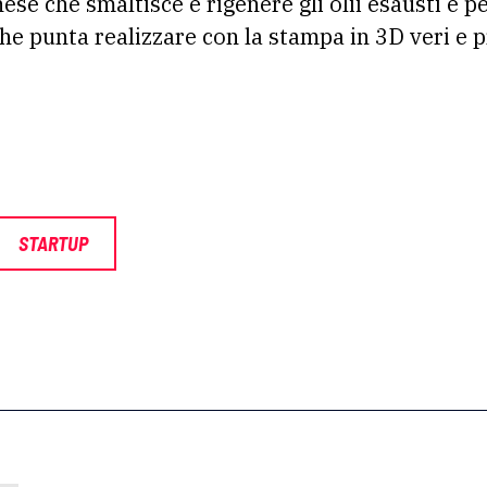
ese che smaltisce e rigenere gli olii esausti e 
he punta realizzare con la stampa in 3D veri e p
STARTUP