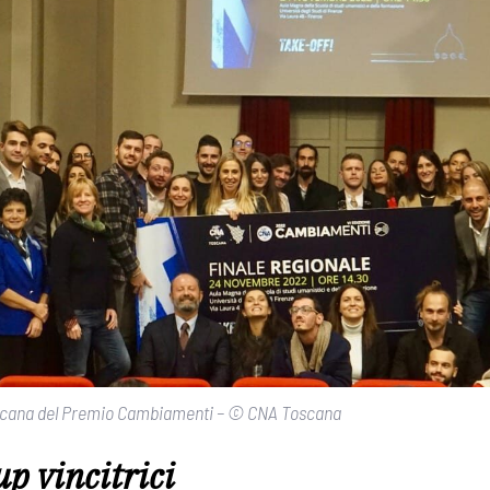
e toscana del Premio Cambiamenti – © CNA Toscana
up vincitrici