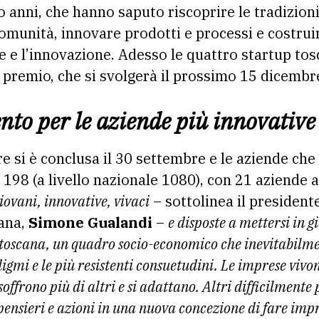
o anni, che hanno saputo riscoprire le tradizion
comunità, innovare prodotti e processi e costruire
ale e l’innovazione. Adesso le quattro startup t
el premio, che si svolgerà il prossimo 15 dicemb
to per le aziende più innovative
re si è conclusa il 30 settembre e le aziende che
198 (a livello nazionale 1080), con 21 aziende ar
iovani, innovative, vivaci
– sottolinea il president
ana,
Simone Gualandi
–
e disposte a mettersi in g
 toscana, un quadro socio-economico che inevitabilm
digmi e le più resistenti consuetudini. Le imprese viv
offrono più di altri e si adattano. Altri difficilmente
ensieri e azioni in una nuova concezione di fare impr