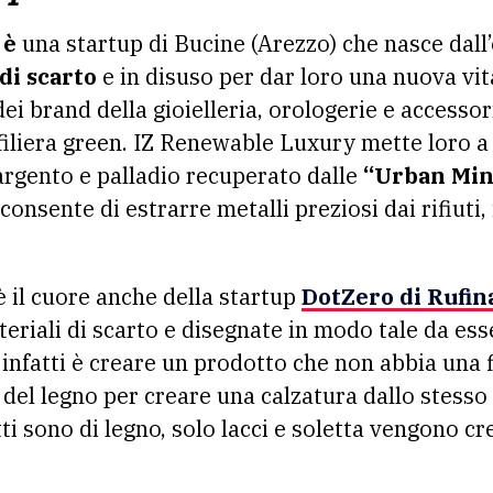
 è
una startup di Bucine (Arezzo) che nasce dall’
di scarto
e in disuso per dar loro una nuova vita
ei brand della gioielleria, orologerie e accesso
a filiera green. IZ Renewable Luxury mette loro a
argento e palladio recuperato dalle
“Urban Min
onsente di estrarre metalli preziosi dai rifiuti, 
 il cuore anche della startup
DotZero
di Rufin
iali di scarto e disegnate in modo tale da essere
infatti è creare un prodotto che non abbia una fi
 del legno per creare una calzatura dallo stesso
ti sono di legno, solo lacci e soletta vengono cre