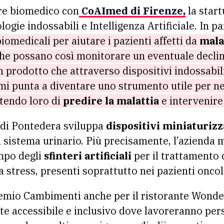
ore biomedico con
CoAImed
di Firenze,
la start
logie indossabili e Intelligenza Artificiale. In pa
iomedicali per aiutare i pazienti affetti da
mala
he possano così monitorare un eventuale declin
prodotto che attraverso dispositivi indossabili
tmi punta a diventare uno strumento utile per n
tendo loro di
predire la malattia
e intervenir
di Pontedera sviluppa
dispositivi miniaturizz
l sistema urinario. Più precisamente, l’azienda m
mpo degli
sfinteri artificiali
per il trattamento 
 stress, presenti soprattutto nei pazienti oncol
remio Cambimenti anche per il ristorante Wonder
 accessibile e inclusivo dove lavoreranno pe