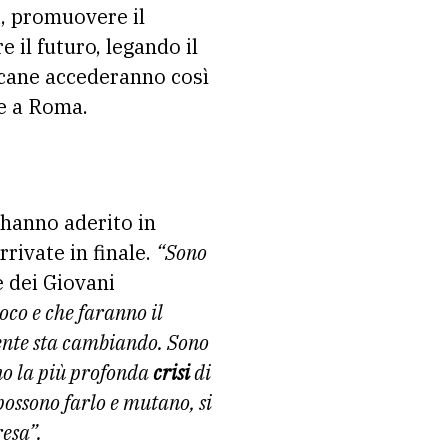
i, promuovere il
 il futuro, legando il
oscane accederanno così
re a Roma.
 hanno aderito in
rivate in finale.
“Sono
e dei Giovani
ioco e che faranno il
ente sta cambiando. Sono
ono la più profonda
crisi
di
 possono farlo e mutano, si
esa”.