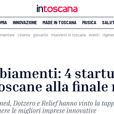
MIA
INNOVAZIONE
MADE IN TOSCANA
MUSICA
SALU
imentare
cinema
giovanisì
muoversi in toscana
eventi
rigene
iamenti: 4 start
oscane alla finale
d, Dotzero e Relief hanno vinto la tapp
ere le migliori imprese innovative