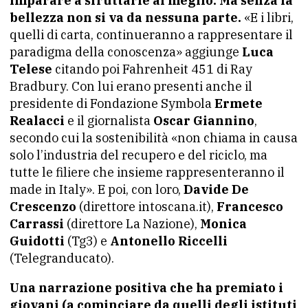
imparare a sfruttarle al meglio. Ma senza la
bellezza non si va da nessuna parte.
«E i libri,
quelli di carta, continueranno a rappresentare il
paradigma della conoscenza» aggiunge
Luca
Telese
citando poi Fahrenheit 451 di Ray
Bradbury. Con lui erano presenti anche il
presidente di Fondazione Symbola
Ermete
Realacci
e il giornalista
Oscar Giannino
,
secondo cui la sostenibilità «non chiama in causa
solo l’industria del recupero e del riciclo, ma
tutte le filiere che insieme rappresenteranno il
made in Italy». E poi, con loro,
Davide De
Crescenzo
(direttore intoscana.it),
Francesco
Carrassi
(direttore La Nazione),
Monica
Guidotti
(Tg3) e
Antonello Riccelli
(Telegranducato).
Una narrazione positiva che ha premiato i
giovani (a cominciare da quelli degli istituti