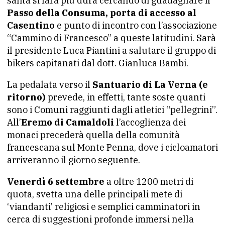
salita si farà più dura cercando di guadagnare il
Passo della Consuma, porta di accesso al
Casentino
e punto di incontro con l’associazione
“Cammino di Francesco” a queste latitudini. Sarà
il presidente Luca Piantini a salutare il gruppo di
bikers capitanati dal dott. Gianluca Bambi.
La pedalata verso il
Santuario di La Verna (e
ritorno)
prevede, in effetti, tante soste quanti
sono i Comuni raggiunti dagli atletici “pellegrini”.
All’
Eremo di Camaldoli
l’accoglienza dei
monaci precederà quella della comunità
francescana sul Monte Penna, dove i cicloamatori
arriveranno il giorno seguente.
Venerdì 6 settembre
a oltre 1200 metri di
quota, svetta una delle principali mete di
‘viandanti’ religiosi e semplici camminatori in
cerca di suggestioni profonde immersi nella