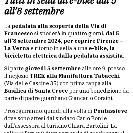
Tutti in sella all’e-bike dal 5
all’8 settembre
La
pedalata alla scoperta della Via di
Francesco
si snoderà in quattro giorni
, dal 5
all’8 settembre 2024, per coprire Firenze –
La Verna
e ritorno in sella a una
e-bike, la
bicicletta elettrica dalla pedalata assistita.
Si parte
giovedì 5 settembre
alle ore 9, presso
il negozio
TREK alla Manifattura Tabacchi
(Via delle Cascine 35) con prima tappa alla
Basilica di Santa Croce
per una benedizione da
parte di padre guardiano Giancarlo Corsini.
Proseguiranno, quindi, alla volta di
Pontassieve
dove sono attesi dal sindaco Carlo Boni e
dall’assessora al turismo Chiara Bartolini. La