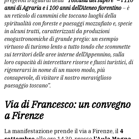
pregevoli traguardi della
“Toscana del sapere” – i 110
anni di Agraria e i 100 anni dell’Ateneo fiorentino
– è
un reticolo di cammini che toccano luoghi della
spiritualità con foreste e paesaggi mozzafiato e, specie
in alcuni tratti, caratterizzati da produzioni
enogastronomiche di grande pregio: un esempio
virtuoso di turismo lento a tutto tondo che scommette
sui territori delle aree interne dell’Appennino, sulla
loro capacità di intercettare risorse e flussi turistici, di
rigenerarsi in nome di un nuovo modo, più
consapevole, di visitare il nostro meraviglioso
paesaggio toscano”.
Via di Francesco: un convegno
a Firenze
La manifestazione prende il via a Firenze, il
4
settembre
alle ore 14.30, presso
l’Aula Magna