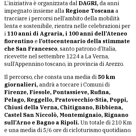
L’iniziativa è organizzata dal
DAGRI,
da anni
impegnato insieme alla
Regione Toscana
a
tracciare i percorsi nell’ambito della mobilità
lenta e sostenibile, rientra nelle celebrazioni per
i
110 anni di Agraria, i 100 anni dell’Ateneo
fiorentino
e
l’ottocentenario della stimmate
che San Francesco
, santo patrono d’Italia,
ricevette nel settembre 1224 a La Verna,
sull’Appennino toscano, in provincia di Arezzo.
Il percorso, che consta una media di
50 km
giornalieri,
andrà a toccare i Comuni di
Firenze, Fiesole, Pontassieve, Rufina,
Pelago, Reggello, Pratovecchio-Stia, Poppi,
Chiusi della Verna, Chitignano, Bibbiena,
Castel San Niccolò, Montemignaio, Rignano
sull’Arno e Bagno a Ripoli.
Un totale di 210 Km
e una media di 5/6 ore di cicloturismo quotidiano.