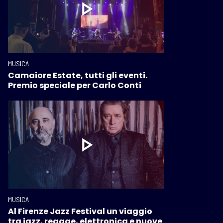
MUSICA
Camaiore Estate, tutti gli eventi.
Premio speciale per Carlo Conti
MUSICA
Al Firenze Jazz Festival un viaggio
tra jazz, reggae, elettronica e nuove