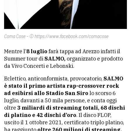
Coma Cose – © https://www.facebook.com/comacose
Mentre l’
8 luglio
farà tappa ad Arezzo infatti il
Summer tour di
SALMO,
organizzato e prodotto
da Vivo Concerti e Lebonski.
Eclettico, anticonformista, provocatorio,
SALMO
è stato il primo artista rap-crossover rock
ad esibirsi allo Stadio San Siro
lo scorso 6
luglio, davanti a 50 mila persone, e conta oggi
oltre
3 miliardi di streaming totali, 68 dischi
di platino e 42 dischi d’oro
. Il disco FLOP,
uscito il 1 ottobre 2021, certificato triplo platino,
ha raggiunto
oltre 260 milioni di streaming.