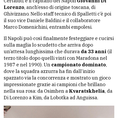
Certaldo, e il capitano del Napoli
Giovanni Di
Lorenzo
, anch’esso di origine toscana, di
Ghivizzano. Nello staff tecnico di Spalletti c’è poi
il suo vice Daniele Baldini e il collaboratore
Marco Domenichini, entrambi empolesi.
Il Napoli può così finalmente festeggiare e cucirsi
sulla maglia lo scudetto che arriva dopo
un’attesa lunghissima che durava
da 33 anni
(il
terzo titolo dopo quelli vinti con Maradona nel
1987 e nel 1990). Un
campionato dominato
,
dove la squadra azzurra ha fin dall’inizio
spazzato via la concorrenza e mostrato un gioco
impressionate grazie ai campioni che brillano
nella sua rosa: da Osimhen a
Kvaratskhelia
, da
Di Lorenzo a Kim, da Lobotka ad Anguissa.