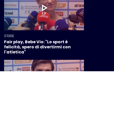
STORIE
Fair play, Bebe Vio: "Lo sport è
felicità, spero di divertirmi con
l'atletica"
STORIE