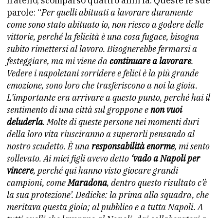
fratello, scomparso quattro anni fa. Queste le sue
parole: “
Per quelli abituati a lavorare duramente
come sono stato abituato io, non riesco a godere delle
vittorie, perché la felicità è una cosa fugace, bisogna
subito rimettersi al lavoro. Bisognerebbe fermarsi a
festeggiare, ma mi viene da
continuare a lavorare
.
Vedere i napoletani sorridere e felici è la più grande
emozione, sono loro che trasferiscono a noi la gioia.
L’importante era arrivare a questo punto, perché hai il
sentimento di una città sul groppone e
non vuoi
deluderla
. Molte di queste persone nei momenti duri
della loro vita riusciranno a superarli pensando al
nostro scudetto. È una
responsabilità enorme
, mi sento
sollevato. Ai miei figli avevo detto
‘vado a Napoli per
vincere
, perché qui hanno visto giocare grandi
campioni, come
Maradona
, dentro questo risultato c’è
la sua protezione’. Dediche: la prima alla squadra, che
meritava questa gioia; al pubblico e a tutta Napoli. A