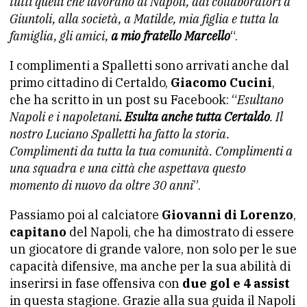
tutti quelli che lavorano al Napoli, dai collaboratori a
Giuntoli, alla società, a Matilde, mia figlia e tutta la
famiglia, gli amici,
a mio fratello Marcello
“.
I complimenti a Spalletti sono arrivati anche dal
primo cittadino di Certaldo,
Giacomo Cucini
,
che ha scritto in un post su Facebook: “
Esultano
Napoli e i napoletani
. Esulta anche tutta Certaldo
.
Il
nostro Luciano Spalletti ha fatto la storia.
Complimenti da tutta la tua comunità. Complimenti a
una squadra e una città che aspettava questo
momento di nuovo da oltre 30 anni
”.
Passiamo poi al calciatore
Giovanni di Lorenzo
,
capitano
del Napoli, che ha dimostrato di essere
un giocatore di grande valore, non solo per le sue
capacità difensive, ma anche per la sua abilità di
inserirsi in fase offensiva con
due gol e 4 assist
in questa stagione. Grazie alla sua guida il Napoli