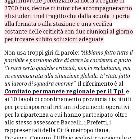
aggiuntivi che potenziano la flotta a regime di
2700 bus, decine di tutor che accompagneranno
gli studenti nel tragitto che dalla scuola li porta
alla fermata o alla stazione e una verifica
costante delle criticità con due riunioni al giorno
per trovare subito soluzioni adeguate
.
Non usa troppi giri di parole:
“Abbiamo fatto tutto il
possibile e possiamo dire di avere la coscienza a posto.
Ci sarà certo qualche criticità, non lo escludiamo, ma
va commisurata alla situazione globale. E’ stato fatto
un lavoro di squadra enorme”
. Il riferimento è al
Comitato permanete regionale per il Tpl
e
ai 10 tavoli di coordinamento provinciali istituiti
per predisporre altrettanti documenti operativi
per la ripartenza a cui hanno partecipato, oltre
allo stesso assessore Baccelli, i Prefetti, i
rappresentati della Città metropolitana,
Province, Comuni, l’Ufficio scolastico regionale e