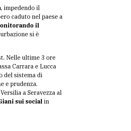
a
, impedendo il
lbero caduto nel paese a
monitorando il
turbazione si è
t. Nelle ultime 3 ore
assa Carrara e Lucca
o del sistema di
ne e prudenza.
 Versilia a Seravezza al
iani sui social
in