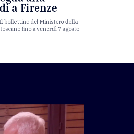
di a Firenze
Il bollettino del Ministero della
 toscano fino a venerdì 7 agosto