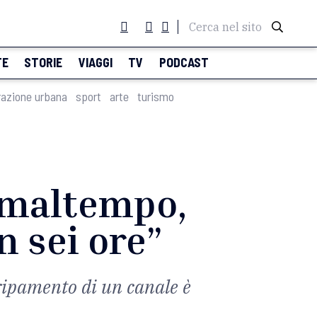
Cerca nel sito
TE
STORIE
VIAGGI
TV
PODCAST
razione urbana
sport
arte
turismo
l maltempo,
n sei ore”
aripamento di un canale è