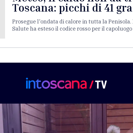
Toscana: picchi di 41 gra
Prosegue l'ondata di calore in tutta la Penisola. 
Salute ha esteso il codice rosso per il capoluogo