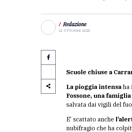
/
Redazione
21 OTTOBRE 2025
Scuole chiuse a Carra
La pioggia intensa
ha 
Fossone, una famiglia
salvata dai vigili del f
E’ scattato anche
l’ale
nubifragio che ha colpit