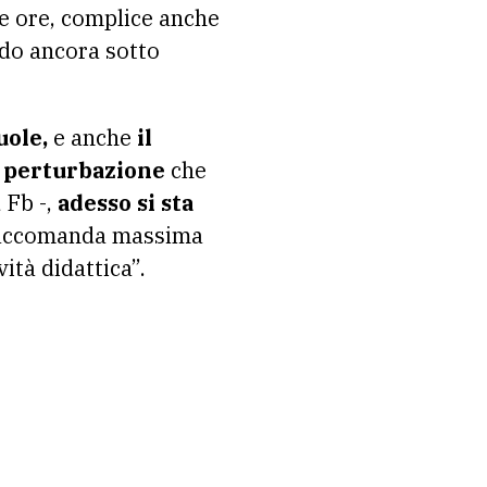
e ore, complice anche
ndo ancora sotto
uole,
e anche
il
e perturbazione
che
 Fb -,
adesso si sta
i raccomanda massima
ità didattica”.