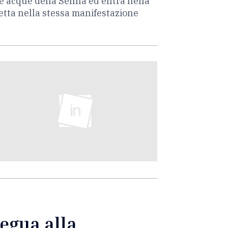
le acque della Senna ed entra nella
ietta nella stessa manifestazione
regua alla