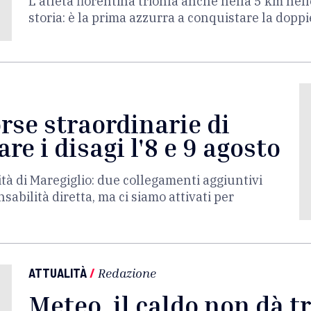
L'atleta fiorentina trionfa anche nella 5 km nel
storia: è la prima azzurra a conquistare la dopp
orse straordinarie di
re i disagi l'8 e 9 agosto
ità di Maregiglio: due collegamenti aggiuntivi
bilità diretta, ma ci siamo attivati per
ATTUALITÀ
/
Redazione
Meteo, il caldo non dà t