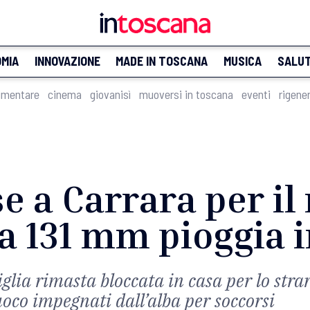
MIA
INNOVAZIONE
MADE IN TOSCANA
MUSICA
SALU
imentare
cinema
giovanisì
muoversi in toscana
eventi
rigene
e a Carrara per i
 a 131 mm pioggia i
iglia rimasta bloccata in casa per lo str
fuoco impegnati dall’alba per soccorsi