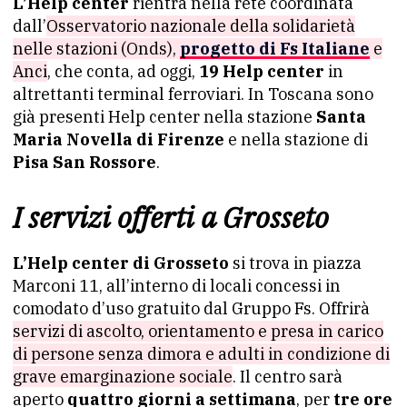
L’Help center
rientra nella rete coordinata
dall’
Osservatorio nazionale della solidarietà
nelle stazioni (Onds),
progetto di Fs Italiane
e
Anci
, che conta, ad oggi,
19 Help center
in
altrettanti terminal ferroviari. In Toscana sono
già presenti Help center nella stazione
Santa
Maria Novella di Firenze
e nella stazione di
Pisa San Rossore
.
I servizi offerti a Grosseto
L’Help center di Grosseto
si trova in piazza
Marconi 11, all’interno di locali concessi in
comodato d’uso gratuito dal Gruppo Fs. Offrirà
servizi di ascolto, orientamento e presa in carico
di persone senza dimora e adulti in condizione di
grave emarginazione sociale
. Il centro sarà
aperto
quattro giorni a settimana
, per
tre ore