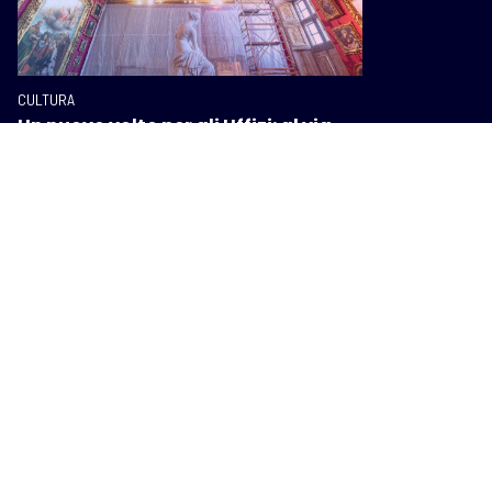
CULTURA
Un nuovo volto per gli Uffizi: al via
lavori per 50 milioni di euro
CULTURA
A Campiglia Marittima torna la
meraviglia di “Apritiborgo! ABC
Festival”